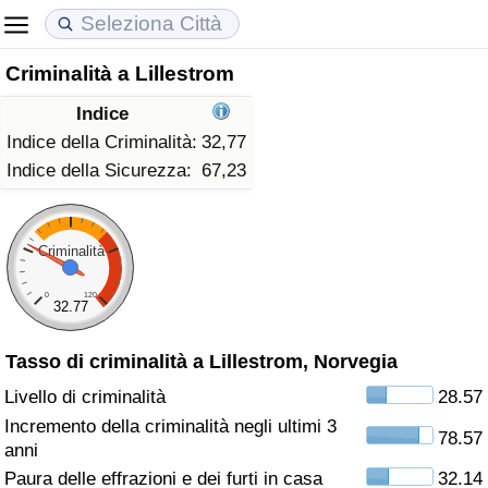
Criminalità a Lillestrom
Costo della vita
Prezzi degli immobili
Qualità della Vita
Indice
Indice Del Costo Della Vita (corrente)
Indice del Prezzo delle Case (Corrente)
Indice della Qualità della Vita
Indice della Criminalità:
32,77
Indice della Sicurezza:
67,23
Indice Del Costo Della Vita
Indice del Prezzo delle Case
Indice della Qualità della Vita (Corrente)
Indice del Costo della Vita per Nazione
Indice del Prezzo delle Case per Nazione
Indice della qualità della vita per Paese
Criminalità
0
120
ad Aqaba
Criminalità
32.77
Tasso di criminalità a Lillestrom, Norvegia
Indice del Tasso di Criminalità (Corrente)
Livello di criminalità
28.57
Indice della Criminalità
Incremento della criminalità negli ultimi 3
78.57
anni
Indice di criminalità per paese
Paura delle effrazioni e dei furti in casa
32.14