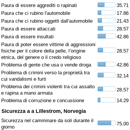
Paura di essere aggrediti o rapinati
35.71
Assistenza Sanitaria
Paura che ci rubino l'automobile
17.86
Paura che ci rubino oggetti dall'automobile
21.43
Indice dell’Assistenza Sanitaria (Corrente)
Paura di essere attaccati
28.57
Paura di essere insultati
42.86
Indice dell’Assistenza Sanitaria
Paura di poter essere vittime di aggressioni
fisiche per il colore della pelle, l’origine
28.57
Indice dell’Assistenza Sanitaria per
etnica, del genere o il credo religioso
Nazione
Problema di gente che usa o vende droga
42.86
Problema di crimini verso la proprietà tra
32.14
Inquinamento
cui vandalismi e furti
Problema dei crimini violenti tra cui assalto
28.57
Indice dell’Inquinamento (Corrente)
e rapina a mano armata
Problema di corruzione e concussione
14.29
Indice di inquinamento
Sicurezza a a Lillestrom, Norvegia
Sicurezza nel camminare da soli durante il
Indice dell’Inquinamento per Nazione
75.00
giorno