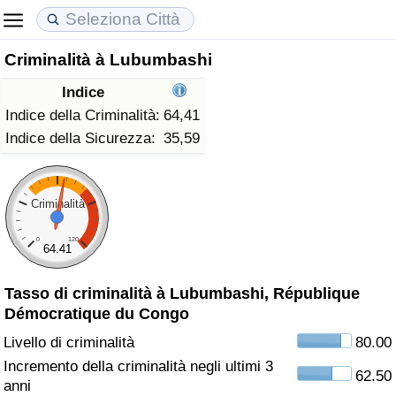
Criminalità à Lubumbashi
Costo della vita
Prezzi degli immobili
Qualità della Vita
Indice
Indice Del Costo Della Vita (corrente)
Indice del Prezzo delle Case (Corrente)
Indice della Qualità della Vita
Indice della Criminalità:
64,41
Indice della Sicurezza:
35,59
Indice Del Costo Della Vita
Indice del Prezzo delle Case
Indice della Qualità della Vita (Corrente)
Indice del Costo della Vita per Nazione
Indice del Prezzo delle Case per Nazione
Indice della qualità della vita per Paese
Criminalità
0
120
ad Aqaba
Criminalità
64.41
Tasso di criminalità à Lubumbashi, République
Indice del Tasso di Criminalità (Corrente)
Démocratique du Congo
Indice della Criminalità
Livello di criminalità
80.00
Incremento della criminalità negli ultimi 3
62.50
Indice di criminalità per paese
anni