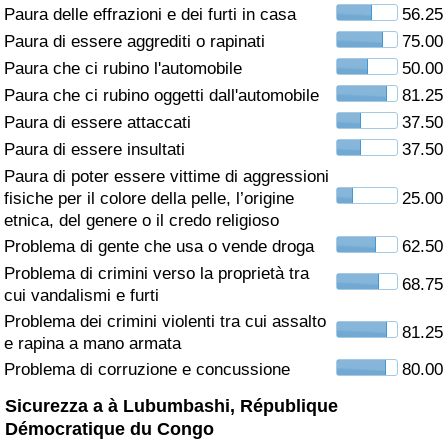
Paura delle effrazioni e dei furti in casa
56.25
Assistenza Sanitaria
Paura di essere aggrediti o rapinati
75.00
Paura che ci rubino l'automobile
50.00
Indice dell’Assistenza Sanitaria (Corrente)
Paura che ci rubino oggetti dall'automobile
81.25
Paura di essere attaccati
37.50
Indice dell’Assistenza Sanitaria
Paura di essere insultati
37.50
Paura di poter essere vittime di aggressioni
Indice dell’Assistenza Sanitaria per
fisiche per il colore della pelle, l’origine
25.00
Nazione
etnica, del genere o il credo religioso
Problema di gente che usa o vende droga
62.50
Inquinamento
Problema di crimini verso la proprietà tra
68.75
cui vandalismi e furti
Indice dell’Inquinamento (Corrente)
Problema dei crimini violenti tra cui assalto
81.25
e rapina a mano armata
Indice di inquinamento
Problema di corruzione e concussione
80.00
Sicurezza a à Lubumbashi, République
Indice dell’Inquinamento per Nazione
Démocratique du Congo