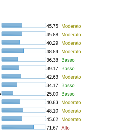
45.75
Moderato
45.88
Moderato
40.29
Moderato
48.84
Moderato
36.38
Basso
39.17
Basso
42.63
Moderato
34.17
Basso
o
25.00
Basso
40.83
Moderato
48.10
Moderato
45.62
Moderato
71.67
Alto