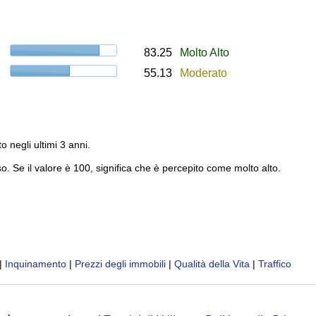
83.25
Molto Alto
55.13
Moderato
to negli ultimi 3 anni.
o. Se il valore è 100, significa che è percepito come molto alto.
|
Inquinamento
|
Prezzi degli immobili
|
Qualità della Vita
|
Traffico