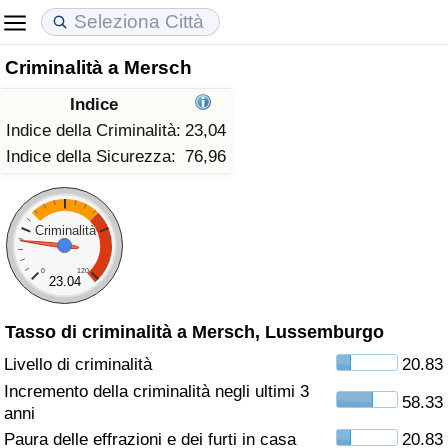
Criminalità a Mersch
Costo della vita
Prezzi degli immobili
Qualità della Vita
Indice
Indice Del Costo Della Vita (corrente)
Indice del Prezzo delle Case (Corrente)
Indice della Qualità della Vita
Indice della Criminalità:
23,04
Indice della Sicurezza:
76,96
Indice Del Costo Della Vita
Indice del Prezzo delle Case
Indice della Qualità della Vita (Corrente)
Indice del Costo della Vita per Nazione
Indice del Prezzo delle Case per Nazione
Indice della qualità della vita per Paese
Criminalità
0
120
ad Aqaba
Criminalità
23.04
Tasso di criminalità a Mersch, Lussemburgo
Indice del Tasso di Criminalità (Corrente)
Livello di criminalità
20.83
Indice della Criminalità
Incremento della criminalità negli ultimi 3
58.33
anni
Indice di criminalità per paese
Paura delle effrazioni e dei furti in casa
20.83