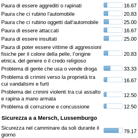
Paura di essere aggrediti o rapinati
16.67
Assistenza Sanitaria
Paura che ci rubino l'automobile
20.83
Paura che ci rubino oggetti dall'automobile
25.00
Indice dell’Assistenza Sanitaria (Corrente)
Paura di essere attaccati
16.67
Paura di essere insultati
25.00
Indice dell’Assistenza Sanitaria
Paura di poter essere vittime di aggressioni
fisiche per il colore della pelle, l’origine
20.83
Indice dell’Assistenza Sanitaria per
etnica, del genere o il credo religioso
Nazione
Problema di gente che usa o vende droga
33.33
Problema di crimini verso la proprietà tra
16.67
Inquinamento
cui vandalismi e furti
Problema dei crimini violenti tra cui assalto
12.50
Indice dell’Inquinamento (Corrente)
e rapina a mano armata
Problema di corruzione e concussione
12.50
Indice di inquinamento
Sicurezza a a Mersch, Lussemburgo
Sicurezza nel camminare da soli durante il
Indice dell’Inquinamento per Nazione
79.17
giorno