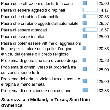
Paura delle effrazioni e dei furti in casa
25.00
Assistenza Sanitaria
Paura di essere aggrediti o rapinati
4.17
Paura che ci rubino l'automobile
20.83
Indice dell’Assistenza Sanitaria (Corrente)
Paura che ci rubino oggetti dall'automobile
28.57
Paura di essere attaccati
16.67
Indice dell’Assistenza Sanitaria
Paura di essere insultati
25.00
Paura di poter essere vittime di aggressioni
Indice dell’Assistenza Sanitaria per
fisiche per il colore della pelle, l’origine
20.83
Nazione
etnica, del genere o il credo religioso
Problema di gente che usa o vende droga
20.83
Inquinamento
Problema di crimini verso la proprietà tra
25.00
cui vandalismi e furti
Indice dell’Inquinamento (Corrente)
Problema dei crimini violenti tra cui assalto
25.00
e rapina a mano armata
Indice di inquinamento
Problema di corruzione e concussione
33.33
Sicurezza a a Midland, in Texas, Stati Uniti
Indice dell’Inquinamento per Nazione
d'America