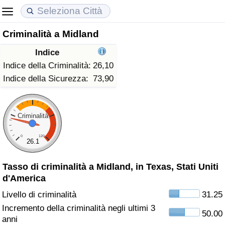
Criminalità a Midland
Costo della vita
Prezzi degli immobili
Qualità della Vita
Indice
Indice Del Costo Della Vita (corrente)
Indice del Prezzo delle Case (Corrente)
Indice della Qualità della Vita
Indice della Criminalità:
26,10
Indice della Sicurezza:
73,90
Indice Del Costo Della Vita
Indice del Prezzo delle Case
Indice della Qualità della Vita (Corrente)
Indice del Costo della Vita per Nazione
Indice del Prezzo delle Case per Nazione
Indice della qualità della vita per Paese
Criminalità
0
120
ad Aqaba
Criminalità
26.1
Tasso di criminalità a Midland, in Texas, Stati Uniti
Indice del Tasso di Criminalità (Corrente)
d'America
Indice della Criminalità
Livello di criminalità
31.25
Incremento della criminalità negli ultimi 3
50.00
Indice di criminalità per paese
anni