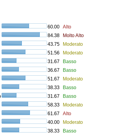
60.00
Alto
84.38
Molto Alto
43.75
Moderato
51.56
Moderato
31.67
Basso
36.67
Basso
51.67
Moderato
38.33
Basso
o
31.67
Basso
58.33
Moderato
61.67
Alto
40.00
Moderato
38.33
Basso