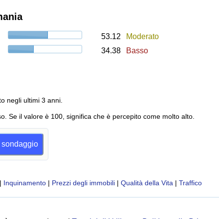
mania
53.12
Moderato
34.38
Basso
to negli ultimi 3 anni.
o. Se il valore è 100, significa che è percepito come molto alto.
al sondaggio
|
Inquinamento
|
Prezzi degli immobili
|
Qualità della Vita
|
Traffico