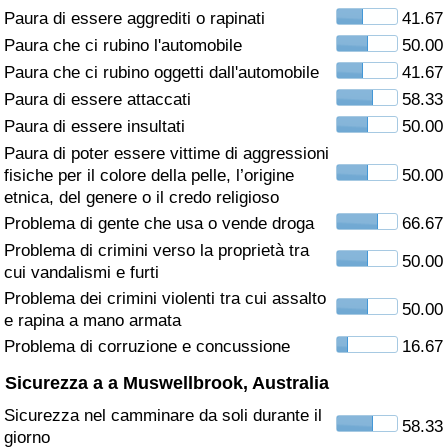
Paura di essere aggrediti o rapinati
41.67
Assistenza Sanitaria
Paura che ci rubino l'automobile
50.00
Paura che ci rubino oggetti dall'automobile
41.67
Indice dell’Assistenza Sanitaria (Corrente)
Paura di essere attaccati
58.33
Paura di essere insultati
50.00
Indice dell’Assistenza Sanitaria
Paura di poter essere vittime di aggressioni
fisiche per il colore della pelle, l’origine
50.00
Indice dell’Assistenza Sanitaria per
etnica, del genere o il credo religioso
Nazione
Problema di gente che usa o vende droga
66.67
Problema di crimini verso la proprietà tra
50.00
Inquinamento
cui vandalismi e furti
Problema dei crimini violenti tra cui assalto
50.00
Indice dell’Inquinamento (Corrente)
e rapina a mano armata
Problema di corruzione e concussione
16.67
Indice di inquinamento
Sicurezza a a Muswellbrook, Australia
Sicurezza nel camminare da soli durante il
Indice dell’Inquinamento per Nazione
58.33
giorno