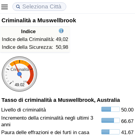
Criminalità a Muswellbrook
Costo della vita
Prezzi degli immobili
Qualità della Vita
Indice
Indice Del Costo Della Vita (corrente)
Indice del Prezzo delle Case (Corrente)
Indice della Qualità della Vita
Indice della Criminalità:
49,02
Indice della Sicurezza:
50,98
Indice Del Costo Della Vita
Indice del Prezzo delle Case
Indice della Qualità della Vita (Corrente)
Indice del Costo della Vita per Nazione
Indice del Prezzo delle Case per Nazione
Indice della qualità della vita per Paese
Criminalità
0
120
ad Aqaba
Criminalità
49.02
Tasso di criminalità a Muswellbrook, Australia
Indice del Tasso di Criminalità (Corrente)
Livello di criminalità
50.00
Indice della Criminalità
Incremento della criminalità negli ultimi 3
66.67
anni
Indice di criminalità per paese
Paura delle effrazioni e dei furti in casa
41.67