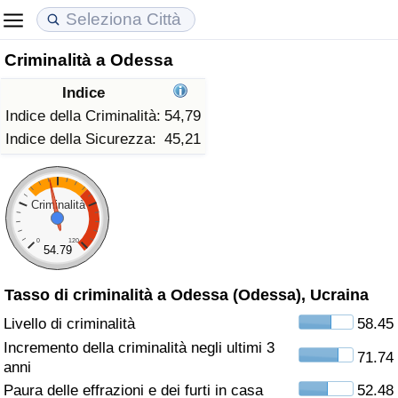
Criminalità a Odessa
Costo della vita
Prezzi degli immobili
Qualità della Vita
Indice
Indice Del Costo Della Vita (corrente)
Indice del Prezzo delle Case (Corrente)
Indice della Qualità della Vita
Indice della Criminalità:
54,79
Indice della Sicurezza:
45,21
Indice Del Costo Della Vita
Indice del Prezzo delle Case
Indice della Qualità della Vita (Corrente)
Indice del Costo della Vita per Nazione
Indice del Prezzo delle Case per Nazione
Indice della qualità della vita per Paese
Criminalità
0
120
ad Aqaba
Criminalità
54.79
Tasso di criminalità a Odessa (Odessa), Ucraina
Indice del Tasso di Criminalità (Corrente)
Livello di criminalità
58.45
Indice della Criminalità
Incremento della criminalità negli ultimi 3
71.74
anni
Indice di criminalità per paese
Paura delle effrazioni e dei furti in casa
52.48