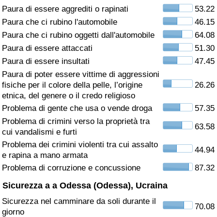
Paura di essere aggrediti o rapinati
53.22
Assistenza Sanitaria
Paura che ci rubino l'automobile
46.15
Paura che ci rubino oggetti dall'automobile
64.08
Indice dell’Assistenza Sanitaria (Corrente)
Paura di essere attaccati
51.30
Paura di essere insultati
47.45
Indice dell’Assistenza Sanitaria
Paura di poter essere vittime di aggressioni
fisiche per il colore della pelle, l’origine
26.26
Indice dell’Assistenza Sanitaria per
etnica, del genere o il credo religioso
Nazione
Problema di gente che usa o vende droga
57.35
Problema di crimini verso la proprietà tra
63.58
Inquinamento
cui vandalismi e furti
Problema dei crimini violenti tra cui assalto
44.94
Indice dell’Inquinamento (Corrente)
e rapina a mano armata
Problema di corruzione e concussione
87.32
Indice di inquinamento
Sicurezza a a Odessa (Odessa), Ucraina
Sicurezza nel camminare da soli durante il
Indice dell’Inquinamento per Nazione
70.08
giorno