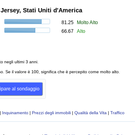
Jersey, Stati Uniti d'America
81.25
Molto Alto
66.67
Alto
to negli ultimi 3 anni.
o. Se il valore è 100, significa che è percepito come molto alto.
cipare al sondaggio
|
Inquinamento
|
Prezzi degli immobili
|
Qualità della Vita
|
Traffico