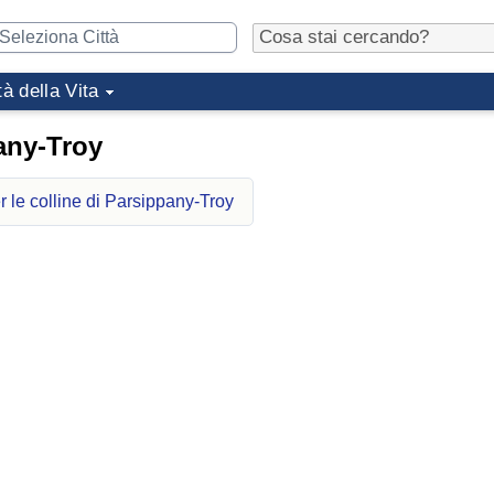
tà della Vita
pany-Troy
r le colline di Parsippany-Troy