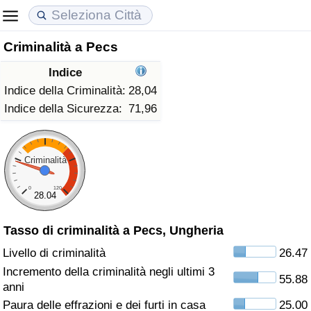
Criminalità a Pecs
Costo della vita
Prezzi degli immobili
Qualità della Vita
Indice
Indice Del Costo Della Vita (corrente)
Indice del Prezzo delle Case (Corrente)
Indice della Qualità della Vita
Indice della Criminalità:
28,04
Indice della Sicurezza:
71,96
Indice Del Costo Della Vita
Indice del Prezzo delle Case
Indice della Qualità della Vita (Corrente)
Indice del Costo della Vita per Nazione
Indice del Prezzo delle Case per Nazione
Indice della qualità della vita per Paese
Criminalità
0
120
ad Aqaba
Criminalità
28.04
Tasso di criminalità a Pecs, Ungheria
Indice del Tasso di Criminalità (Corrente)
Livello di criminalità
26.47
Indice della Criminalità
Incremento della criminalità negli ultimi 3
55.88
anni
Indice di criminalità per paese
Paura delle effrazioni e dei furti in casa
25.00