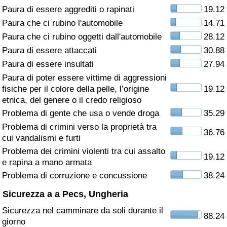
Paura di essere aggrediti o rapinati
19.12
Assistenza Sanitaria
Paura che ci rubino l'automobile
14.71
Paura che ci rubino oggetti dall'automobile
28.12
Indice dell’Assistenza Sanitaria (Corrente)
Paura di essere attaccati
30.88
Paura di essere insultati
27.94
Indice dell’Assistenza Sanitaria
Paura di poter essere vittime di aggressioni
fisiche per il colore della pelle, l’origine
19.12
Indice dell’Assistenza Sanitaria per
etnica, del genere o il credo religioso
Nazione
Problema di gente che usa o vende droga
35.29
Problema di crimini verso la proprietà tra
36.76
Inquinamento
cui vandalismi e furti
Problema dei crimini violenti tra cui assalto
19.12
Indice dell’Inquinamento (Corrente)
e rapina a mano armata
Problema di corruzione e concussione
38.24
Indice di inquinamento
Sicurezza a a Pecs, Ungheria
Sicurezza nel camminare da soli durante il
Indice dell’Inquinamento per Nazione
88.24
giorno