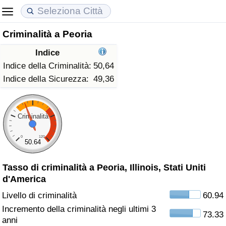
Criminalità a Peoria
Costo della vita
Prezzi degli immobili
Qualità della Vita
Indice
Indice Del Costo Della Vita (corrente)
Indice del Prezzo delle Case (Corrente)
Indice della Qualità della Vita
Indice della Criminalità:
50,64
Indice della Sicurezza:
49,36
Indice Del Costo Della Vita
Indice del Prezzo delle Case
Indice della Qualità della Vita (Corrente)
Indice del Costo della Vita per Nazione
Indice del Prezzo delle Case per Nazione
Indice della qualità della vita per Paese
Criminalità
0
120
ad Aqaba
Criminalità
50.64
Tasso di criminalità a Peoria, Illinois, Stati Uniti
Indice del Tasso di Criminalità (Corrente)
d'America
Indice della Criminalità
Livello di criminalità
60.94
Incremento della criminalità negli ultimi 3
73.33
Indice di criminalità per paese
anni