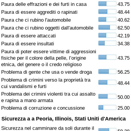
Paura delle effrazioni e dei furti in casa
43.75
Assistenza Sanitaria
Paura di essere aggrediti o rapinati
48.44
Paura che ci rubino l'automobile
40.62
Indice dell’Assistenza Sanitaria (Corrente)
Paura che ci rubino oggetti dall'automobile
62.50
Paura di essere attaccati
42.19
Indice dell’Assistenza Sanitaria
Paura di essere insultati
34.38
Paura di poter essere vittime di aggressioni
Indice dell’Assistenza Sanitaria per
fisiche per il colore della pelle, l’origine
43.75
Nazione
etnica, del genere o il credo religioso
Problema di gente che usa o vende droga
56.25
Inquinamento
Problema di crimini verso la proprietà tra
48.44
cui vandalismi e furti
Indice dell’Inquinamento (Corrente)
Problema dei crimini violenti tra cui assalto
50.00
e rapina a mano armata
Indice di inquinamento
Problema di corruzione e concussione
25.00
Sicurezza a a Peoria, Illinois, Stati Uniti d'America
Indice dell’Inquinamento per Nazione
Sicurezza nel camminare da soli durante il