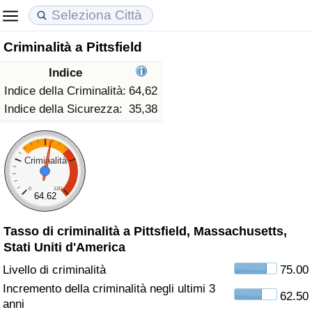
Criminalità a Pittsfield
Costo della vita
Prezzi degli immobili
Qualità della Vita
Indice
Indice Del Costo Della Vita (corrente)
Indice del Prezzo delle Case (Corrente)
Indice della Qualità della Vita
Indice della Criminalità:
64,62
Indice della Sicurezza:
35,38
Indice Del Costo Della Vita
Indice del Prezzo delle Case
Indice della Qualità della Vita (Corrente)
Indice del Costo della Vita per Nazione
Indice del Prezzo delle Case per Nazione
Indice della qualità della vita per Paese
Criminalità
0
120
ad Aqaba
Criminalità
64.62
Tasso di criminalità a Pittsfield, Massachusetts,
Indice del Tasso di Criminalità (Corrente)
Stati Uniti d'America
Indice della Criminalità
Livello di criminalità
75.00
Incremento della criminalità negli ultimi 3
62.50
Indice di criminalità per paese
anni