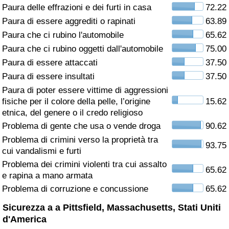
Paura delle effrazioni e dei furti in casa
72.22
Assistenza Sanitaria
Paura di essere aggrediti o rapinati
63.89
Paura che ci rubino l'automobile
65.62
Indice dell’Assistenza Sanitaria (Corrente)
Paura che ci rubino oggetti dall'automobile
75.00
Paura di essere attaccati
37.50
Indice dell’Assistenza Sanitaria
Paura di essere insultati
37.50
Paura di poter essere vittime di aggressioni
Indice dell’Assistenza Sanitaria per
fisiche per il colore della pelle, l’origine
15.62
Nazione
etnica, del genere o il credo religioso
Problema di gente che usa o vende droga
90.62
Inquinamento
Problema di crimini verso la proprietà tra
93.75
cui vandalismi e furti
Indice dell’Inquinamento (Corrente)
Problema dei crimini violenti tra cui assalto
65.62
e rapina a mano armata
Indice di inquinamento
Problema di corruzione e concussione
65.62
Sicurezza a a Pittsfield, Massachusetts, Stati Uniti
Indice dell’Inquinamento per Nazione
d'America