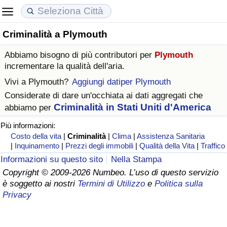
Criminalità a Plymouth
Costo della vita
Prezzi degli immobili
Qualità della Vita
Abbiamo bisogno di più contributori per
Plymouth
Indice Del Costo Della Vita (corrente)
Indice del Prezzo delle Case (Corrente)
Indice della Qualità della Vita
incrementare la qualità dell'aria.
Vivi a
Plymouth
?
Aggiungi datiper Plymouth
Indice Del Costo Della Vita
Indice del Prezzo delle Case
Indice della Qualità della Vita (Corrente)
Considerate di dare un'occhiata ai dati aggregati che
Criminalità in Stati Uniti d'America
abbiamo per
Indice del Costo della Vita per Nazione
Indice del Prezzo delle Case per Nazione
Indice della qualità della vita per Paese
Più informazioni:
Costo della vita
|
Criminalità
|
Clima
|
Assistenza Sanitaria
ad Aqaba
Criminalità
|
Inquinamento
|
Prezzi degli immobili
|
Qualità della Vita
|
Traffico
Informazioni su questo sito
Nella Stampa
Indice del Tasso di Criminalità (Corrente)
Copyright © 2009-2026 Numbeo. L’uso di questo servizio
è soggetto ai nostri
Termini di Utilizzo
e
Politica sulla
Indice della Criminalità
Privacy
Indice di criminalità per paese