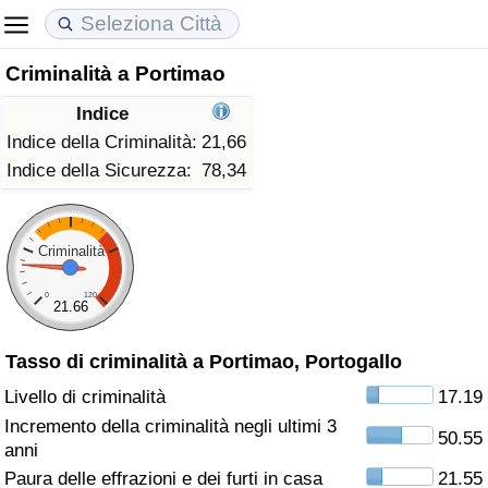
Criminalità a Portimao
Costo della vita
Prezzi degli immobili
Qualità della Vita
Indice
Indice Del Costo Della Vita (corrente)
Indice del Prezzo delle Case (Corrente)
Indice della Qualità della Vita
Indice della Criminalità:
21,66
Indice della Sicurezza:
78,34
Indice Del Costo Della Vita
Indice del Prezzo delle Case
Indice della Qualità della Vita (Corrente)
Indice del Costo della Vita per Nazione
Indice del Prezzo delle Case per Nazione
Indice della qualità della vita per Paese
Criminalità
0
120
ad Aqaba
Criminalità
21.66
Tasso di criminalità a Portimao, Portogallo
Indice del Tasso di Criminalità (Corrente)
Livello di criminalità
17.19
Indice della Criminalità
Incremento della criminalità negli ultimi 3
50.55
anni
Indice di criminalità per paese
Paura delle effrazioni e dei furti in casa
21.55