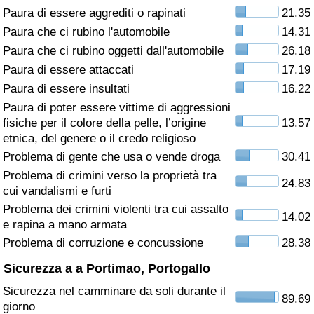
Paura di essere aggrediti o rapinati
21.35
Assistenza Sanitaria
Paura che ci rubino l'automobile
14.31
Paura che ci rubino oggetti dall'automobile
26.18
Indice dell’Assistenza Sanitaria (Corrente)
Paura di essere attaccati
17.19
Paura di essere insultati
16.22
Indice dell’Assistenza Sanitaria
Paura di poter essere vittime di aggressioni
fisiche per il colore della pelle, l’origine
13.57
Indice dell’Assistenza Sanitaria per
etnica, del genere o il credo religioso
Nazione
Problema di gente che usa o vende droga
30.41
Problema di crimini verso la proprietà tra
24.83
Inquinamento
cui vandalismi e furti
Problema dei crimini violenti tra cui assalto
14.02
Indice dell’Inquinamento (Corrente)
e rapina a mano armata
Problema di corruzione e concussione
28.38
Indice di inquinamento
Sicurezza a a Portimao, Portogallo
Sicurezza nel camminare da soli durante il
Indice dell’Inquinamento per Nazione
89.69
giorno