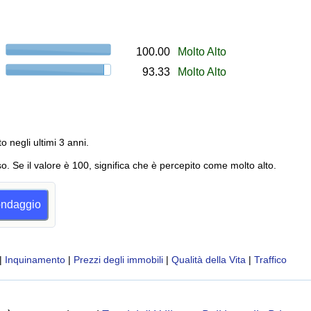
100.00
Molto Alto
93.33
Molto Alto
to negli ultimi 3 anni.
o. Se il valore è 100, significa che è percepito come molto alto.
sondaggio
|
Inquinamento
|
Prezzi degli immobili
|
Qualità della Vita
|
Traffico