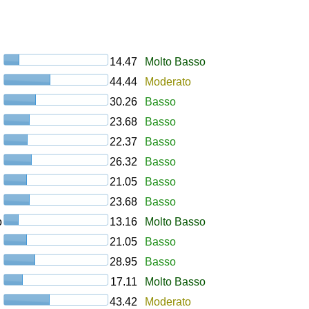
14.47
Molto Basso
44.44
Moderato
30.26
Basso
23.68
Basso
22.37
Basso
26.32
Basso
21.05
Basso
23.68
Basso
o
13.16
Molto Basso
21.05
Basso
28.95
Basso
17.11
Molto Basso
43.42
Moderato