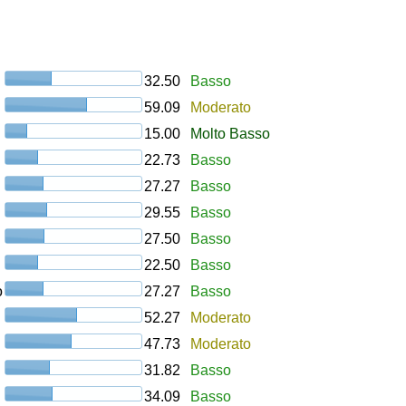
32.50
Basso
59.09
Moderato
15.00
Molto Basso
22.73
Basso
27.27
Basso
29.55
Basso
27.50
Basso
22.50
Basso
o
27.27
Basso
52.27
Moderato
47.73
Moderato
31.82
Basso
34.09
Basso