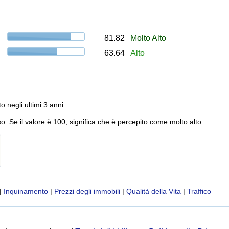
81.82
Molto Alto
63.64
Alto
to negli ultimi 3 anni.
o. Se il valore è 100, significa che è percepito come molto alto.
|
Inquinamento
|
Prezzi degli immobili
|
Qualità della Vita
|
Traffico