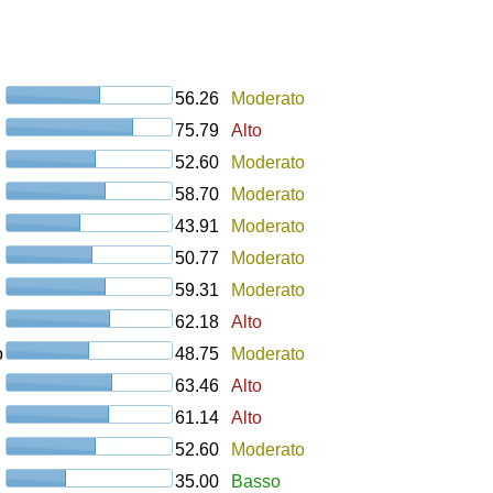
56.26
Moderato
75.79
Alto
52.60
Moderato
58.70
Moderato
43.91
Moderato
50.77
Moderato
59.31
Moderato
62.18
Alto
o
48.75
Moderato
63.46
Alto
61.14
Alto
52.60
Moderato
35.00
Basso