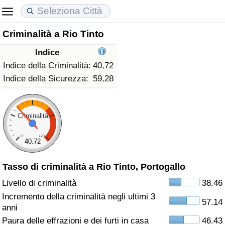
Criminalità a Rio Tinto
Costo della vita
Prezzi degli immobili
Qualità della Vita
Indice
Indice Del Costo Della Vita (corrente)
Indice del Prezzo delle Case (Corrente)
Indice della Qualità della Vita
Indice della Criminalità:
40,72
Indice della Sicurezza:
59,28
Indice Del Costo Della Vita
Indice del Prezzo delle Case
Indice della Qualità della Vita (Corrente)
Indice del Costo della Vita per Nazione
Indice del Prezzo delle Case per Nazione
Indice della qualità della vita per Paese
Criminalità
0
120
ad Aqaba
Criminalità
40.72
Tasso di criminalità a Rio Tinto, Portogallo
Indice del Tasso di Criminalità (Corrente)
Livello di criminalità
38.46
Indice della Criminalità
Incremento della criminalità negli ultimi 3
57.14
anni
Indice di criminalità per paese
Paura delle effrazioni e dei furti in casa
46.43