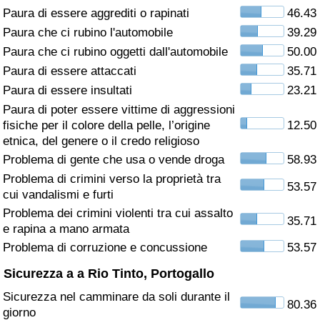
Paura di essere aggrediti o rapinati
46.43
Assistenza Sanitaria
Paura che ci rubino l'automobile
39.29
Paura che ci rubino oggetti dall'automobile
50.00
Indice dell’Assistenza Sanitaria (Corrente)
Paura di essere attaccati
35.71
Paura di essere insultati
23.21
Indice dell’Assistenza Sanitaria
Paura di poter essere vittime di aggressioni
fisiche per il colore della pelle, l’origine
12.50
Indice dell’Assistenza Sanitaria per
etnica, del genere o il credo religioso
Nazione
Problema di gente che usa o vende droga
58.93
Problema di crimini verso la proprietà tra
53.57
Inquinamento
cui vandalismi e furti
Problema dei crimini violenti tra cui assalto
35.71
Indice dell’Inquinamento (Corrente)
e rapina a mano armata
Problema di corruzione e concussione
53.57
Indice di inquinamento
Sicurezza a a Rio Tinto, Portogallo
Sicurezza nel camminare da soli durante il
Indice dell’Inquinamento per Nazione
80.36
giorno