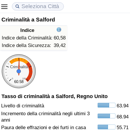
Criminalità a Salford
Costo della vita
Prezzi degli immobili
Qualità della Vita
Indice
Indice Del Costo Della Vita (corrente)
Indice del Prezzo delle Case (Corrente)
Indice della Qualità della Vita
Indice della Criminalità:
60,58
Indice della Sicurezza:
39,42
Indice Del Costo Della Vita
Indice del Prezzo delle Case
Indice della Qualità della Vita (Corrente)
Indice del Costo della Vita per Nazione
Indice del Prezzo delle Case per Nazione
Indice della qualità della vita per Paese
Criminalità
0
120
ad Aqaba
Criminalità
60.58
Tasso di criminalità a Salford, Regno Unito
Indice del Tasso di Criminalità (Corrente)
Livello di criminalità
63.94
Indice della Criminalità
Incremento della criminalità negli ultimi 3
68.94
anni
Indice di criminalità per paese
Paura delle effrazioni e dei furti in casa
55.71