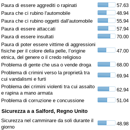
Paura di essere aggrediti o rapinati
57.63
Assistenza Sanitaria
Paura che ci rubino l'automobile
48.94
Paura che ci rubino oggetti dall'automobile
55.94
Indice dell’Assistenza Sanitaria (Corrente)
Paura di essere attaccati
57.94
Paura di essere insultati
70.00
Indice dell’Assistenza Sanitaria
Paura di poter essere vittime di aggressioni
fisiche per il colore della pelle, l’origine
47.00
Indice dell’Assistenza Sanitaria per
etnica, del genere o il credo religioso
Nazione
Problema di gente che usa o vende droga
68.00
Problema di crimini verso la proprietà tra
69.94
Inquinamento
cui vandalismi e furti
Problema dei crimini violenti tra cui assalto
62.94
Indice dell’Inquinamento (Corrente)
e rapina a mano armata
Problema di corruzione e concussione
51.04
Indice di inquinamento
Sicurezza a a Salford, Regno Unito
Sicurezza nel camminare da soli durante il
Indice dell’Inquinamento per Nazione
48.98
giorno