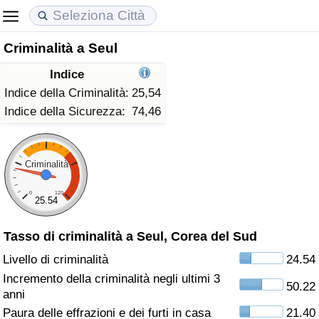
Criminalità a Seul
Costo della vita
Prezzi degli immobili
Qualità della Vita
Indice
Indice Del Costo Della Vita (corrente)
Indice del Prezzo delle Case (Corrente)
Indice della Qualità della Vita
Indice della Criminalità:
25,54
Indice della Sicurezza:
74,46
Indice Del Costo Della Vita
Indice del Prezzo delle Case
Indice della Qualità della Vita (Corrente)
Indice del Costo della Vita per Nazione
Indice del Prezzo delle Case per Nazione
Indice della qualità della vita per Paese
Criminalità
0
120
ad Aqaba
Criminalità
25.54
Tasso di criminalità a Seul, Corea del Sud
Indice del Tasso di Criminalità (Corrente)
Livello di criminalità
24.54
Indice della Criminalità
Incremento della criminalità negli ultimi 3
50.22
anni
Indice di criminalità per paese
Paura delle effrazioni e dei furti in casa
21.40