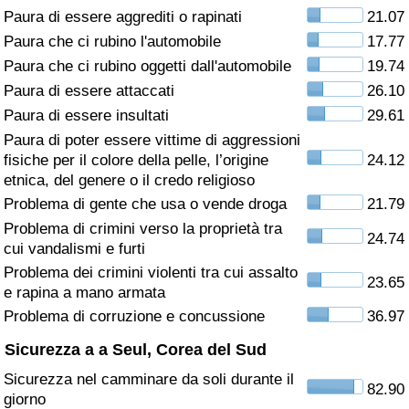
Paura di essere aggrediti o rapinati
21.07
Assistenza Sanitaria
Paura che ci rubino l'automobile
17.77
Paura che ci rubino oggetti dall'automobile
19.74
Indice dell’Assistenza Sanitaria (Corrente)
Paura di essere attaccati
26.10
Paura di essere insultati
29.61
Indice dell’Assistenza Sanitaria
Paura di poter essere vittime di aggressioni
fisiche per il colore della pelle, l’origine
24.12
Indice dell’Assistenza Sanitaria per
etnica, del genere o il credo religioso
Nazione
Problema di gente che usa o vende droga
21.79
Problema di crimini verso la proprietà tra
24.74
Inquinamento
cui vandalismi e furti
Problema dei crimini violenti tra cui assalto
23.65
Indice dell’Inquinamento (Corrente)
e rapina a mano armata
Problema di corruzione e concussione
36.97
Indice di inquinamento
Sicurezza a a Seul, Corea del Sud
Sicurezza nel camminare da soli durante il
Indice dell’Inquinamento per Nazione
82.90
giorno