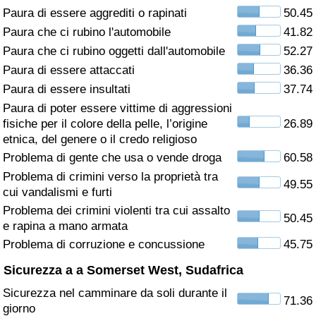
Paura di essere aggrediti o rapinati
50.45
Assistenza Sanitaria
Paura che ci rubino l'automobile
41.82
Paura che ci rubino oggetti dall'automobile
52.27
Indice dell’Assistenza Sanitaria (Corrente)
Paura di essere attaccati
36.36
Paura di essere insultati
37.74
Indice dell’Assistenza Sanitaria
Paura di poter essere vittime di aggressioni
fisiche per il colore della pelle, l’origine
26.89
Indice dell’Assistenza Sanitaria per
etnica, del genere o il credo religioso
Nazione
Problema di gente che usa o vende droga
60.58
Problema di crimini verso la proprietà tra
49.55
Inquinamento
cui vandalismi e furti
Problema dei crimini violenti tra cui assalto
50.45
Indice dell’Inquinamento (Corrente)
e rapina a mano armata
Problema di corruzione e concussione
45.75
Indice di inquinamento
Sicurezza a a Somerset West, Sudafrica
Sicurezza nel camminare da soli durante il
Indice dell’Inquinamento per Nazione
71.36
giorno