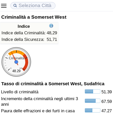
Criminalità a Somerset West
Costo della vita
Prezzi degli immobili
Qualità della Vita
Indice
Indice Del Costo Della Vita (corrente)
Indice del Prezzo delle Case (Corrente)
Indice della Qualità della Vita
Indice della Criminalità:
48,29
Indice della Sicurezza:
51,71
Indice Del Costo Della Vita
Indice del Prezzo delle Case
Indice della Qualità della Vita (Corrente)
Indice del Costo della Vita per Nazione
Indice del Prezzo delle Case per Nazione
Indice della qualità della vita per Paese
Criminalità
0
120
ad Aqaba
Criminalità
48.29
Tasso di criminalità a Somerset West, Sudafrica
Indice del Tasso di Criminalità (Corrente)
Livello di criminalità
51.39
Indice della Criminalità
Incremento della criminalità negli ultimi 3
67.59
anni
Indice di criminalità per paese
Paura delle effrazioni e dei furti in casa
47.27