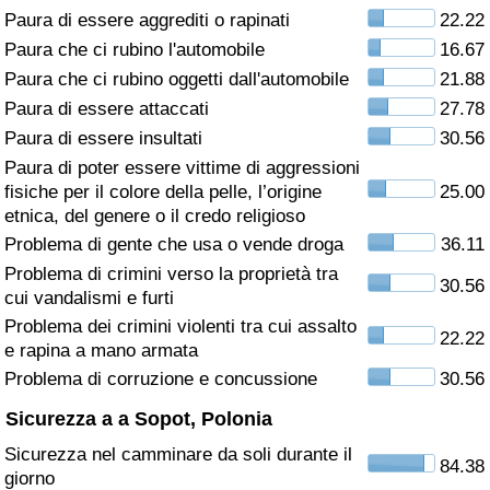
Paura di essere aggrediti o rapinati
22.22
Assistenza Sanitaria
Paura che ci rubino l'automobile
16.67
Paura che ci rubino oggetti dall'automobile
21.88
Indice dell’Assistenza Sanitaria (Corrente)
Paura di essere attaccati
27.78
Paura di essere insultati
30.56
Indice dell’Assistenza Sanitaria
Paura di poter essere vittime di aggressioni
fisiche per il colore della pelle, l’origine
25.00
Indice dell’Assistenza Sanitaria per
etnica, del genere o il credo religioso
Nazione
Problema di gente che usa o vende droga
36.11
Problema di crimini verso la proprietà tra
30.56
Inquinamento
cui vandalismi e furti
Problema dei crimini violenti tra cui assalto
22.22
Indice dell’Inquinamento (Corrente)
e rapina a mano armata
Problema di corruzione e concussione
30.56
Indice di inquinamento
Sicurezza a a Sopot, Polonia
Sicurezza nel camminare da soli durante il
Indice dell’Inquinamento per Nazione
84.38
giorno