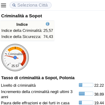
Criminalità a Sopot
Costo della vita
Prezzi degli immobili
Qualità della Vita
Indice
Indice Del Costo Della Vita (corrente)
Indice del Prezzo delle Case (Corrente)
Indice della Qualità della Vita
Indice della Criminalità:
25,57
Indice della Sicurezza:
74,43
Indice Del Costo Della Vita
Indice del Prezzo delle Case
Indice della Qualità della Vita (Corrente)
Indice del Costo della Vita per Nazione
Indice del Prezzo delle Case per Nazione
Indice della qualità della vita per Paese
Criminalità
0
120
ad Aqaba
Criminalità
25.57
Tasso di criminalità a Sopot, Polonia
Indice del Tasso di Criminalità (Corrente)
Livello di criminalità
22.22
Indice della Criminalità
Incremento della criminalità negli ultimi 3
38.89
anni
Indice di criminalità per paese
Paura delle effrazioni e dei furti in casa
19.44