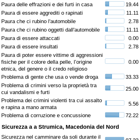
Paura delle effrazioni e dei furti in casa
19.44
Assistenza Sanitaria
Paura di essere aggrediti o rapinati
11.11
Paura che ci rubino l'automobile
2.78
Indice dell’Assistenza Sanitaria (Corrente)
Paura che ci rubino oggetti dall'automobile
11.11
Paura di essere attaccati
0.00
Indice dell’Assistenza Sanitaria
Paura di essere insultati
2.78
Paura di poter essere vittime di aggressioni
Indice dell’Assistenza Sanitaria per
fisiche per il colore della pelle, l’origine
0.00
Nazione
etnica, del genere o il credo religioso
Problema di gente che usa o vende droga
33.33
Inquinamento
Problema di crimini verso la proprietà tra
25.00
cui vandalismi e furti
Indice dell’Inquinamento (Corrente)
Problema dei crimini violenti tra cui assalto
5.56
e rapina a mano armata
Indice di inquinamento
Problema di corruzione e concussione
72.22
Sicurezza a a Strumica, Macedonia del Nord
Indice dell’Inquinamento per Nazione
Sicurezza nel camminare da soli durante il