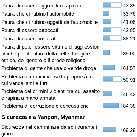
Paura di essere aggrediti o rapinati
43.85
Assistenza Sanitaria
Paura che ci rubino l'automobile
33.76
Paura che ci rubino oggetti dall'automobile
41.06
Indice dell’Assistenza Sanitaria (Corrente)
Paura di essere attaccati
42.85
Paura di essere insultati
38.21
Indice dell’Assistenza Sanitaria
Paura di poter essere vittime di aggressioni
fisiche per il colore della pelle, l’origine
35.00
Indice dell’Assistenza Sanitaria per
etnica, del genere o il credo religioso
Nazione
Problema di gente che usa o vende droga
61.57
Problema di crimini verso la proprietà tra
50.91
Inquinamento
cui vandalismi e furti
Problema dei crimini violenti tra cui assalto
46.42
Indice dell’Inquinamento (Corrente)
e rapina a mano armata
Problema di corruzione e concussione
84.38
Indice di inquinamento
Sicurezza a a Yangon, Myanmar
Sicurezza nel camminare da soli durante il
Indice dell’Inquinamento per Nazione
69.29
giorno