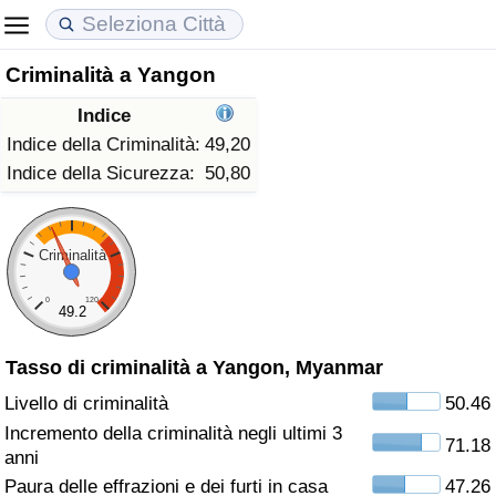
Criminalità a Yangon
Costo della vita
Prezzi degli immobili
Qualità della Vita
Indice
Indice Del Costo Della Vita (corrente)
Indice del Prezzo delle Case (Corrente)
Indice della Qualità della Vita
Indice della Criminalità:
49,20
Indice della Sicurezza:
50,80
Indice Del Costo Della Vita
Indice del Prezzo delle Case
Indice della Qualità della Vita (Corrente)
Indice del Costo della Vita per Nazione
Indice del Prezzo delle Case per Nazione
Indice della qualità della vita per Paese
Criminalità
0
120
ad Aqaba
Criminalità
49.2
Tasso di criminalità a Yangon, Myanmar
Indice del Tasso di Criminalità (Corrente)
Livello di criminalità
50.46
Indice della Criminalità
Incremento della criminalità negli ultimi 3
71.18
anni
Indice di criminalità per paese
Paura delle effrazioni e dei furti in casa
47.26