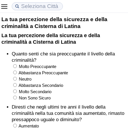
La tua percezione della sicurezza e della
Costo della vita
Prezzi degli immobili
Qualità della Vita
criminalità a Cisterna di Latina
La tua percezione della sicurezza e della
Indice Del Costo Della Vita (corrente)
Indice del Prezzo delle Case (Corrente)
Indice della Qualità della Vita
criminalità a Cisterna di Latina
Indice Del Costo Della Vita
Indice del Prezzo delle Case
Indice della Qualità della Vita (Corrente)
Quanto senti che sia preoccupante il livello della
criminalità?
Indice del Costo della Vita per Nazione
Indice del Prezzo delle Case per Nazione
Indice della qualità della vita per Paese
Molto Preoccupante
Abbastanza Preoccupante
Neutro
ad Aqaba
Criminalità
Abbastanza Secondario
Molto Secondario
Indice del Tasso di Criminalità (Corrente)
Non Sono Sicuro
Diresti che negli ultimi tre anni il livello della
Indice della Criminalità
criminalità nella tua comunità sia aumentato, rimasto
pressappoco uguale o diminuito?
Indice di criminalità per paese
Aumentato