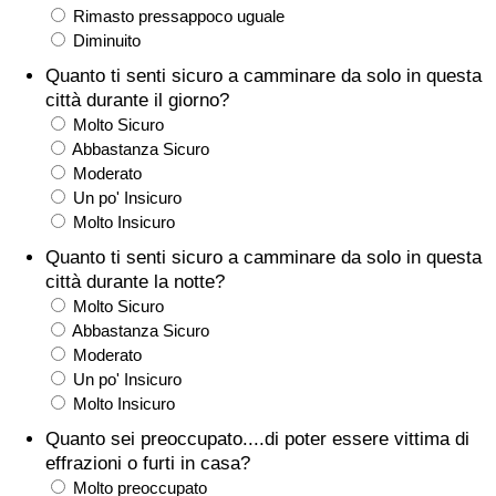
Rimasto pressappoco uguale
Assistenza Sanitaria
Diminuito
Quanto ti senti sicuro a camminare da solo in questa
Indice dell’Assistenza Sanitaria (Corrente)
città durante il giorno?
Molto Sicuro
Abbastanza Sicuro
Indice dell’Assistenza Sanitaria
Moderato
Un po' Insicuro
Indice dell’Assistenza Sanitaria per
Molto Insicuro
Nazione
Quanto ti senti sicuro a camminare da solo in questa
città durante la notte?
Inquinamento
Molto Sicuro
Abbastanza Sicuro
Indice dell’Inquinamento (Corrente)
Moderato
Un po' Insicuro
Molto Insicuro
Indice di inquinamento
Quanto sei preoccupato....di poter essere vittima di
Indice dell’Inquinamento per Nazione
effrazioni o furti in casa?
Molto preoccupato