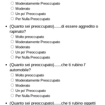
Moderatamente Preoccupato
Traffico
Moderato
Un po' Preoccupato
Indice del Traffico
Per Nulla Preoccupato
(Quanto sei preoccupato)......di essere aggredito o
Indice del traffico (Corrente)
rapinato?
Molto preoccupato
Indice del traffico per Nazione
Moderatamente Preoccupato
Moderato
Un po' Preoccupato
Per Nulla Preoccupato
(Quanto sei preoccupato)......che ti rubino l'
automobile?
Molto preoccupato
Moderatamente Preoccupato
Moderato
Un po' Preoccupato
Per Nulla Preoccupato
(Quanto sei preoccupato)......che ti rubino oggetti