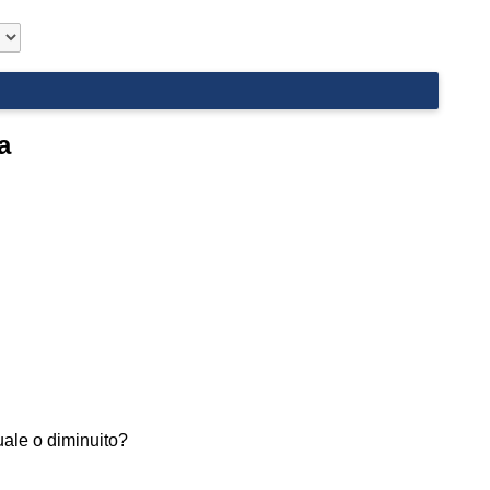
a
guale o diminuito?