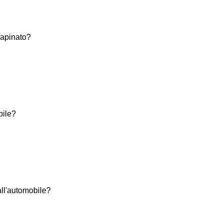
rapinato?
bile?
all'automobile?