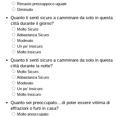
Rimasto pressappoco uguale
Assistenza Sanitaria
Diminuito
Quanto ti senti sicuro a camminare da solo in questa
Indice dell’Assistenza Sanitaria (Corrente)
città durante il giorno?
Molto Sicuro
Abbastanza Sicuro
Indice dell’Assistenza Sanitaria
Moderato
Un po' Insicuro
Indice dell’Assistenza Sanitaria per
Molto Insicuro
Nazione
Quanto ti senti sicuro a camminare da solo in questa
città durante la notte?
Inquinamento
Molto Sicuro
Abbastanza Sicuro
Indice dell’Inquinamento (Corrente)
Moderato
Un po' Insicuro
Molto Insicuro
Indice di inquinamento
Quanto sei preoccupato....di poter essere vittima di
Indice dell’Inquinamento per Nazione
effrazioni o furti in casa?
Molto preoccupato