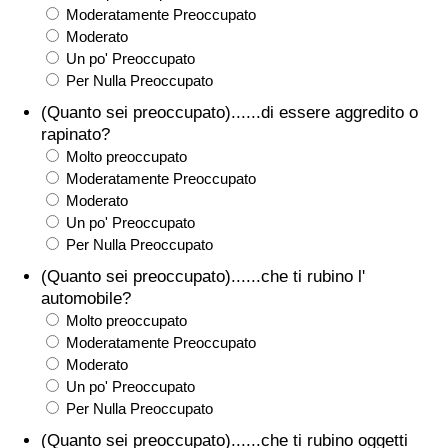
Moderatamente Preoccupato
Traffico
Moderato
Un po' Preoccupato
Indice del Traffico
Per Nulla Preoccupato
(Quanto sei preoccupato)......di essere aggredito o
Indice del traffico (Corrente)
rapinato?
Molto preoccupato
Indice del traffico per Nazione
Moderatamente Preoccupato
Moderato
Un po' Preoccupato
Per Nulla Preoccupato
(Quanto sei preoccupato)......che ti rubino l'
automobile?
Molto preoccupato
Moderatamente Preoccupato
Moderato
Un po' Preoccupato
Per Nulla Preoccupato
(Quanto sei preoccupato)......che ti rubino oggetti