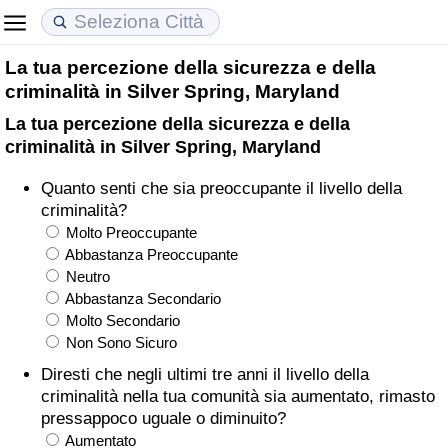
La tua percezione della sicurezza e della
Costo della vita
Prezzi degli immobili
Qualità della Vita
criminalità in Silver Spring, Maryland
La tua percezione della sicurezza e della
Indice Del Costo Della Vita (corrente)
Indice del Prezzo delle Case (Corrente)
Indice della Qualità della Vita
criminalità in Silver Spring, Maryland
Indice Del Costo Della Vita
Indice del Prezzo delle Case
Indice della Qualità della Vita (Corrente)
Quanto senti che sia preoccupante il livello della
criminalità?
Indice del Costo della Vita per Nazione
Indice del Prezzo delle Case per Nazione
Indice della qualità della vita per Paese
Molto Preoccupante
Abbastanza Preoccupante
Neutro
ad Aqaba
Criminalità
Abbastanza Secondario
Molto Secondario
Indice del Tasso di Criminalità (Corrente)
Non Sono Sicuro
Diresti che negli ultimi tre anni il livello della
Indice della Criminalità
criminalità nella tua comunità sia aumentato, rimasto
pressappoco uguale o diminuito?
Indice di criminalità per paese
Aumentato