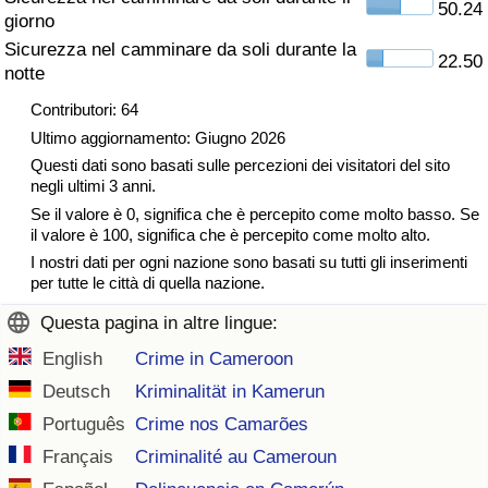
50.24
giorno
Traffico
Sicurezza nel camminare da soli durante la
22.50
notte
Indice del Traffico
Contributori: 64
Indice del traffico (Corrente)
Ultimo aggiornamento: Giugno 2026
Questi dati sono basati sulle percezioni dei visitatori del sito
negli ultimi 3 anni.
Indice del traffico per Nazione
Se il valore è 0, significa che è percepito come molto basso. Se
il valore è 100, significa che è percepito come molto alto.
I nostri dati per ogni nazione sono basati su tutti gli inserimenti
per tutte le città di quella nazione.
Questa pagina in altre lingue:
English
Crime in Cameroon
Deutsch
Kriminalität in Kamerun
Português
Crime nos Camarões
Français
Criminalité au Cameroun