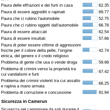
Paura delle effrazioni e dei furti in casa
62.35
Assistenza Sanitaria
Paura di essere aggrediti o rapinati
69.77
Paura che ci rubino l'automobile
52.75
Indice dell’Assistenza Sanitaria (Corrente)
Paura che ci rubino oggetti dall'automobile
66.78
Paura di essere attaccati
62.54
Indice dell’Assistenza Sanitaria
Paura di essere insultati
57.66
Paura di poter essere vittime di aggressioni
Indice dell’Assistenza Sanitaria per
fisiche per il colore della pelle, l’origine
42.74
Nazione
etnica, del genere o il credo religioso
Problema di gente che usa o vende droga
59.68
Inquinamento
Problema di crimini verso la proprietà tra
67.42
cui vandalismi e furti
Indice dell’Inquinamento (Corrente)
Problema dei crimini violenti tra cui assalto
66.25
e rapina a mano armata
Indice di inquinamento
Problema di corruzione e concussione
91.94
Sicurezza in Camerun
Indice dell’Inquinamento per Nazione
Sicurezza nel camminare da soli durante il