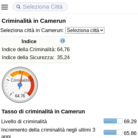
Criminalità in Camerun
Costo della vita
Prezzi degli immobili
Qualità della Vita
Seleziona città in Camerun:
Indice Del Costo Della Vita (corrente)
Indice del Prezzo delle Case (Corrente)
Indice della Qualità della Vita
Indice
Indice della Criminalità:
64,76
Indice Del Costo Della Vita
Indice del Prezzo delle Case
Indice della Qualità della Vita (Corrente)
Indice della Sicurezza:
35,24
Indice del Costo della Vita per Nazione
Indice del Prezzo delle Case per Nazione
Indice della qualità della vita per Paese
Criminalità
ad Aqaba
Criminalità
0
120
64.76
Indice del Tasso di Criminalità (Corrente)
Tasso di criminalità in Camerun
Indice della Criminalità
Livello di criminalità
69.29
Incremento della criminalità negli ultimi 3
65.86
Indice di criminalità per paese
anni