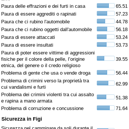
Paura delle effrazioni e dei furti in casa
65.51
Assistenza Sanitaria
Paura di essere aggrediti o rapinati
57.23
Paura che ci rubino l'automobile
44.78
Indice dell’Assistenza Sanitaria (Corrente)
Paura che ci rubino oggetti dall'automobile
56.18
Paura di essere attaccati
53.24
Indice dell’Assistenza Sanitaria
Paura di essere insultati
53.73
Paura di poter essere vittime di aggressioni
Indice dell’Assistenza Sanitaria per
fisiche per il colore della pelle, l’origine
39.55
Nazione
etnica, del genere o il credo religioso
Problema di gente che usa o vende droga
56.44
Inquinamento
Problema di crimini verso la proprietà tra
62.99
cui vandalismi e furti
Indice dell’Inquinamento (Corrente)
Problema dei crimini violenti tra cui assalto
51.38
e rapina a mano armata
Indice di inquinamento
Problema di corruzione e concussione
71.64
Sicurezza in Figi
Indice dell’Inquinamento per Nazione
Sicurezza nel camminare da soli durante il