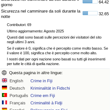
64.42
giorno
Traffico
Sicurezza nel camminare da soli durante la
32.65
notte
Indice del Traffico
Contributori: 69
Indice del traffico (Corrente)
Ultimo aggiornamento: Agosto 2025
Questi dati sono basati sulle percezioni dei visitatori del sito
negli ultimi 3 anni.
Indice del traffico per Nazione
Se il valore è 0, significa che è percepito come molto basso. Se
il valore è 100, significa che è percepito come molto alto.
I nostri dati per ogni nazione sono basati su tutti gli inserimenti
per tutte le città di quella nazione.
Questa pagina in altre lingue:
English
Crime in Fiji
Deutsch
Kriminalität in Fidschi
Português
Crime em Fiji
Français
Criminalité à Fidji