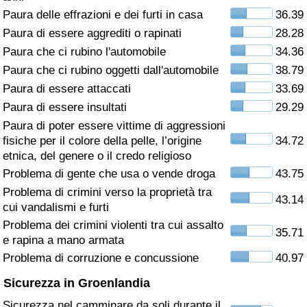
Paura delle effrazioni e dei furti in casa
36.39
Assistenza Sanitaria
Paura di essere aggrediti o rapinati
28.28
Paura che ci rubino l'automobile
34.36
Indice dell’Assistenza Sanitaria (Corrente)
Paura che ci rubino oggetti dall'automobile
38.79
Paura di essere attaccati
33.69
Indice dell’Assistenza Sanitaria
Paura di essere insultati
29.29
Paura di poter essere vittime di aggressioni
Indice dell’Assistenza Sanitaria per
fisiche per il colore della pelle, l’origine
34.72
Nazione
etnica, del genere o il credo religioso
Problema di gente che usa o vende droga
43.75
Inquinamento
Problema di crimini verso la proprietà tra
43.14
cui vandalismi e furti
Indice dell’Inquinamento (Corrente)
Problema dei crimini violenti tra cui assalto
35.71
e rapina a mano armata
Indice di inquinamento
Problema di corruzione e concussione
40.97
Sicurezza in Groenlandia
Indice dell’Inquinamento per Nazione
Sicurezza nel camminare da soli durante il