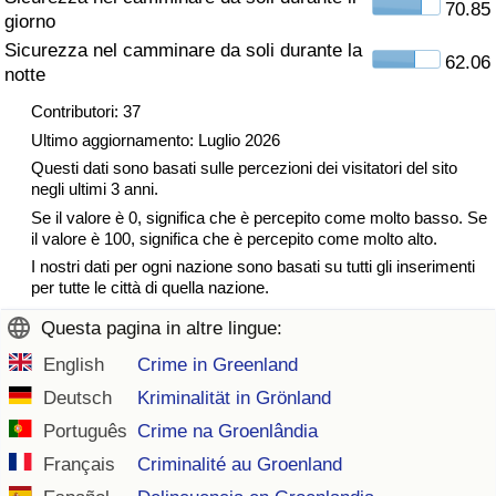
70.85
giorno
Traffico
Sicurezza nel camminare da soli durante la
62.06
notte
Indice del Traffico
Contributori: 37
Indice del traffico (Corrente)
Ultimo aggiornamento: Luglio 2026
Questi dati sono basati sulle percezioni dei visitatori del sito
negli ultimi 3 anni.
Indice del traffico per Nazione
Se il valore è 0, significa che è percepito come molto basso. Se
il valore è 100, significa che è percepito come molto alto.
I nostri dati per ogni nazione sono basati su tutti gli inserimenti
per tutte le città di quella nazione.
Questa pagina in altre lingue:
English
Crime in Greenland
Deutsch
Kriminalität in Grönland
Português
Crime na Groenlândia
Français
Criminalité au Groenland