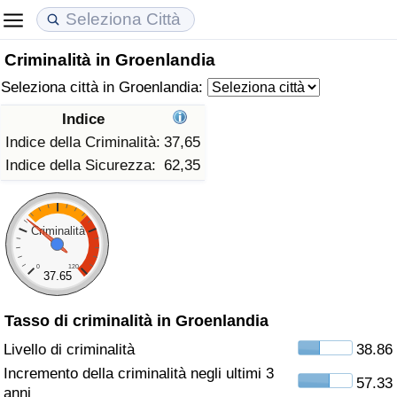
Criminalità in Groenlandia
Costo della vita
Prezzi degli immobili
Qualità della Vita
Seleziona città in Groenlandia:
Indice Del Costo Della Vita (corrente)
Indice del Prezzo delle Case (Corrente)
Indice della Qualità della Vita
Indice
Indice della Criminalità:
37,65
Indice Del Costo Della Vita
Indice del Prezzo delle Case
Indice della Qualità della Vita (Corrente)
Indice della Sicurezza:
62,35
Indice del Costo della Vita per Nazione
Indice del Prezzo delle Case per Nazione
Indice della qualità della vita per Paese
Criminalità
ad Aqaba
Criminalità
0
120
37.65
Indice del Tasso di Criminalità (Corrente)
Tasso di criminalità in Groenlandia
Indice della Criminalità
Livello di criminalità
38.86
Incremento della criminalità negli ultimi 3
57.33
Indice di criminalità per paese
anni