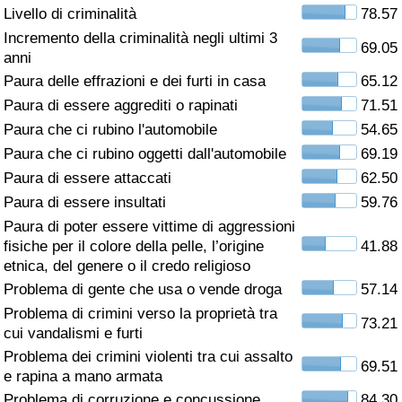
Livello di criminalità
78.57
Assistenza Sanitaria
Incremento della criminalità negli ultimi 3
69.05
anni
Indice dell’Assistenza Sanitaria (Corrente)
Paura delle effrazioni e dei furti in casa
65.12
Paura di essere aggrediti o rapinati
71.51
Indice dell’Assistenza Sanitaria
Paura che ci rubino l'automobile
54.65
Paura che ci rubino oggetti dall'automobile
69.19
Indice dell’Assistenza Sanitaria per
Paura di essere attaccati
62.50
Nazione
Paura di essere insultati
59.76
Paura di poter essere vittime di aggressioni
Inquinamento
fisiche per il colore della pelle, l’origine
41.88
etnica, del genere o il credo religioso
Indice dell’Inquinamento (Corrente)
Problema di gente che usa o vende droga
57.14
Problema di crimini verso la proprietà tra
73.21
Indice di inquinamento
cui vandalismi e furti
Problema dei crimini violenti tra cui assalto
69.51
Indice dell’Inquinamento per Nazione
e rapina a mano armata
Problema di corruzione e concussione
84.30