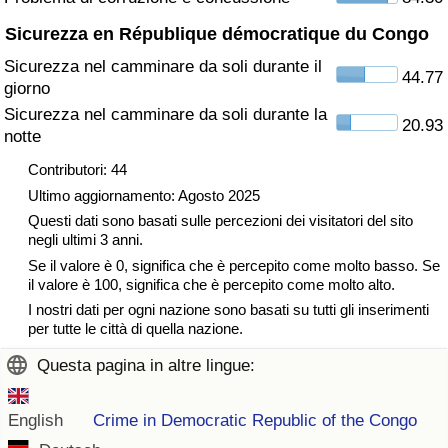
Traffico
Sicurezza en République démocratique du Congo
Sicurezza nel camminare da soli durante il
Indice del Traffico
44.77
giorno
Sicurezza nel camminare da soli durante la
Indice del traffico (Corrente)
20.93
notte
Contributori: 44
Indice del traffico per Nazione
Ultimo aggiornamento: Agosto 2025
Questi dati sono basati sulle percezioni dei visitatori del sito
negli ultimi 3 anni.
Se il valore è 0, significa che è percepito come molto basso. Se
il valore è 100, significa che è percepito come molto alto.
I nostri dati per ogni nazione sono basati su tutti gli inserimenti
per tutte le città di quella nazione.
Questa pagina in altre lingue:
English
Crime in Democratic Republic of the Congo