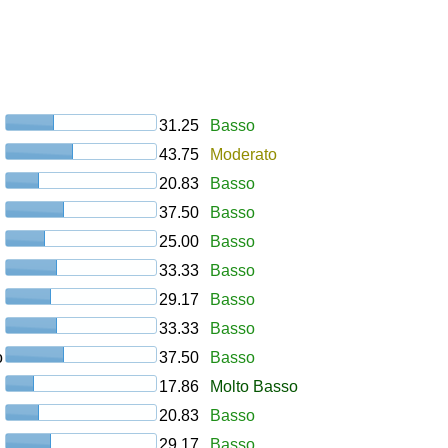
31.25
Basso
43.75
Moderato
20.83
Basso
37.50
Basso
25.00
Basso
33.33
Basso
29.17
Basso
33.33
Basso
o
37.50
Basso
17.86
Molto Basso
20.83
Basso
29.17
Basso