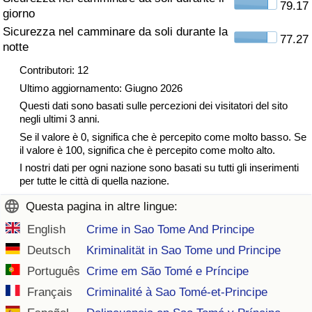
79.17
giorno
Traffico
Sicurezza nel camminare da soli durante la
77.27
notte
Indice del Traffico
Contributori: 12
Indice del traffico (Corrente)
Ultimo aggiornamento: Giugno 2026
Questi dati sono basati sulle percezioni dei visitatori del sito
negli ultimi 3 anni.
Indice del traffico per Nazione
Se il valore è 0, significa che è percepito come molto basso. Se
il valore è 100, significa che è percepito come molto alto.
I nostri dati per ogni nazione sono basati su tutti gli inserimenti
per tutte le città di quella nazione.
Questa pagina in altre lingue:
English
Crime in Sao Tome And Principe
Deutsch
Kriminalität in Sao Tome und Principe
Português
Crime em São Tomé e Príncipe
Français
Criminalité à Sao Tomé-et-Principe