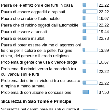
Paura delle effrazioni e dei furti in casa
22.22
Assistenza Sanitaria
Paura di essere aggrediti o rapinati
22.22
Paura che ci rubino l'automobile
16.67
Indice dell’Assistenza Sanitaria (Corrente)
Paura che ci rubino oggetti dall'automobile
22.22
Paura di essere attaccati
19.44
Indice dell’Assistenza Sanitaria
Paura di essere insultati
22.73
Paura di poter essere vittime di aggressioni
Indice dell’Assistenza Sanitaria per
fisiche per il colore della pelle, l’origine
13.89
Nazione
etnica, del genere o il credo religioso
Problema di gente che usa o vende droga
16.67
Inquinamento
Problema di crimini verso la proprietà tra
22.22
cui vandalismi e furti
Indice dell’Inquinamento (Corrente)
Problema dei crimini violenti tra cui assalto
22.22
e rapina a mano armata
Indice di inquinamento
Problema di corruzione e concussione
37.50
Sicurezza in Sao Tomé e Principe
Indice dell’Inquinamento per Nazione
Sicurezza nel camminare da soli durante il