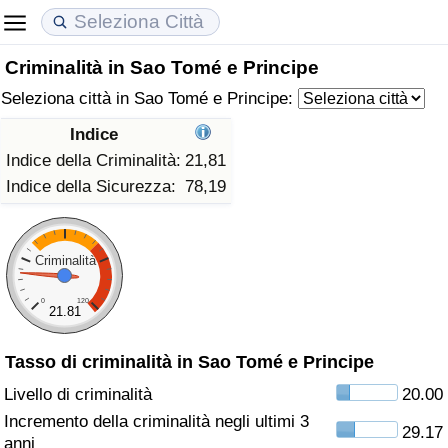
Criminalità in Sao Tomé e Principe
Costo della vita
Prezzi degli immobili
Qualità della Vita
Seleziona città in Sao Tomé e Principe:
Indice Del Costo Della Vita (corrente)
Indice del Prezzo delle Case (Corrente)
Indice della Qualità della Vita
Indice
Indice della Criminalità:
21,81
Indice Del Costo Della Vita
Indice del Prezzo delle Case
Indice della Qualità della Vita (Corrente)
Indice della Sicurezza:
78,19
Indice del Costo della Vita per Nazione
Indice del Prezzo delle Case per Nazione
Indice della qualità della vita per Paese
Criminalità
ad Aqaba
Criminalità
0
120
21.81
Indice del Tasso di Criminalità (Corrente)
Tasso di criminalità in Sao Tomé e Principe
Indice della Criminalità
Livello di criminalità
20.00
Incremento della criminalità negli ultimi 3
29.17
Indice di criminalità per paese
anni