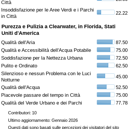
Città
Insoddisfazione per le Aree Verdi e i Parchi
Assistenza Sanitaria
22.22
in Città
Indice dell’Assistenza Sanitaria (Corrente)
Purezza e Pulizia a Clearwater, in Florida, Stati
Uniti d'America
Indice dell’Assistenza Sanitaria
Qualità dell'Aria
87.50
Qualità e Accessibilità dell'Acqua Potabile
75.00
Indice dell’Assistenza Sanitaria per
Soddisfazione per la Nettezza Urbana
72.50
Nazione
Pulito e Ordinato
62.50
Silenzioso e nessun Problema con le Luci
Inquinamento
45.00
Notturne
Qualità dell'Acqua
52.50
Indice dell’Inquinamento (Corrente)
Piacevole passare del tempo in Città
75.00
Qualità del Verde Urbano e dei Parchi
77.78
Indice di inquinamento
Contributori: 10
Indice dell’Inquinamento per Nazione
Ultimo aggiornamento: Gennaio 2026
Questi dati sono basati sulle percezioni dei visitatori del sito