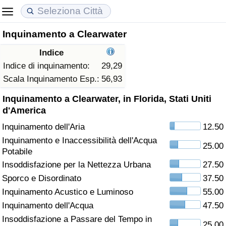
Inquinamento a Clearwater
Costo della vita
Prezzi degli immobili
Qualità della Vita
Indice
Indice Del Costo Della Vita (corrente)
Indice del Prezzo delle Case (Corrente)
Indice della Qualità della Vita
Indice di inquinamento:
29,29
Scala Inquinamento Esp.:
56,93
Indice Del Costo Della Vita
Indice del Prezzo delle Case
Indice della Qualità della Vita (Corrente)
Inquinamento a Clearwater, in Florida, Stati Uniti
d'America
Indice del Costo della Vita per Nazione
Indice del Prezzo delle Case per Nazione
Indice della qualità della vita per Paese
Inquinamento dell'Aria
12.50
Inquinamento e Inaccessibilità dell'Acqua
ad Aqaba
Criminalità
25.00
Potabile
Insoddisfazione per la Nettezza Urbana
27.50
Indice del Tasso di Criminalità (Corrente)
Sporco e Disordinato
37.50
Inquinamento Acustico e Luminoso
55.00
Indice della Criminalità
Inquinamento dell'Acqua
47.50
Indice di criminalità per paese
Insoddisfazione a Passare del Tempo in
25.00