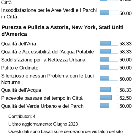
Città
Insoddisfazione per le Aree Verdi e i Parchi
Assistenza Sanitaria
50.00
in Città
Indice dell’Assistenza Sanitaria (Corrente)
Purezza e Pulizia a Astoria, New York, Stati Uniti
d'America
Indice dell’Assistenza Sanitaria
Qualità dell'Aria
58.33
Qualità e Accessibilità dell'Acqua Potabile
58.33
Indice dell’Assistenza Sanitaria per
Soddisfazione per la Nettezza Urbana
50.00
Nazione
Pulito e Ordinato
50.00
Silenzioso e nessun Problema con le Luci
Inquinamento
50.00
Notturne
Qualità dell'Acqua
58.33
Indice dell’Inquinamento (Corrente)
Piacevole passare del tempo in Città
62.50
Qualità del Verde Urbano e dei Parchi
50.00
Indice di inquinamento
Contributori: 4
Indice dell’Inquinamento per Nazione
Ultimo aggiornamento: Giugno 2023
Questi dati sono basati sulle percezioni dei visitatori del sito