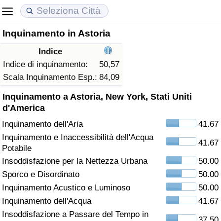
Inquinamento in Astoria
Costo della vita
Prezzi degli immobili
Qualità della Vita
Indice
Indice Del Costo Della Vita (corrente)
Indice del Prezzo delle Case (Corrente)
Indice della Qualità della Vita
Indice di inquinamento:
50,57
Scala Inquinamento Esp.:
84,09
Indice Del Costo Della Vita
Indice del Prezzo delle Case
Indice della Qualità della Vita (Corrente)
Inquinamento a Astoria, New York, Stati Uniti
d'America
Indice del Costo della Vita per Nazione
Indice del Prezzo delle Case per Nazione
Indice della qualità della vita per Paese
Inquinamento dell'Aria
41.67
Inquinamento e Inaccessibilità dell'Acqua
ad Aqaba
Criminalità
41.67
Potabile
Insoddisfazione per la Nettezza Urbana
50.00
Indice del Tasso di Criminalità (Corrente)
Sporco e Disordinato
50.00
Inquinamento Acustico e Luminoso
50.00
Indice della Criminalità
Inquinamento dell'Acqua
41.67
Indice di criminalità per paese
Insoddisfazione a Passare del Tempo in
37.50