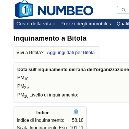
Costo della vita
Prezzi degli immobili
Quali
Inquinamento a Bitola
Vivi a Bitola?
Aggiungi dati per Bitola
Data sull'inquinamento dell'aria dell'organizzazion
PM
10
PM
2.5
PM
Livello di inquinamento:
10
Indice
Indice di inquinamento:
58,18
Scala Inquinamento Esp.:
101,11