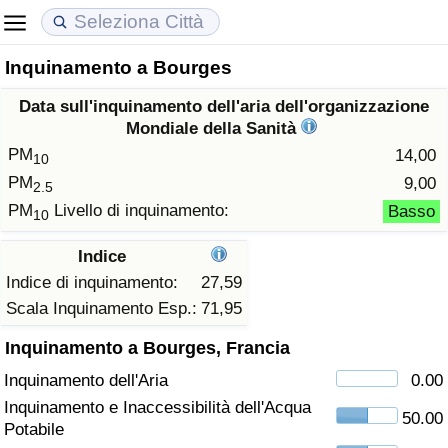
Inquinamento a Bourges
Costo della vita
Prezzi degli immobili
Qualità della Vita
Data sull'inquinamento dell'aria dell'organizzazione
Indice Del Costo Della Vita (corrente)
Indice del Prezzo delle Case (Corrente)
Indice della Qualità della Vita
Mondiale della Sanità
PM
14,00
10
Indice Del Costo Della Vita
Indice del Prezzo delle Case
Indice della Qualità della Vita (Corrente)
PM
9,00
2.5
PM
Livello di inquinamento:
Basso
10
Indice del Costo della Vita per Nazione
Indice del Prezzo delle Case per Nazione
Indice della qualità della vita per Paese
Indice
ad Aqaba
Criminalità
Indice di inquinamento:
27,59
Scala Inquinamento Esp.:
71,95
Indice del Tasso di Criminalità (Corrente)
Inquinamento a Bourges, Francia
Inquinamento dell'Aria
0.00
Indice della Criminalità
Inquinamento e Inaccessibilità dell'Acqua
50.00
Potabile
Indice di criminalità per paese