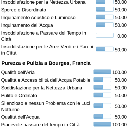
Insoddisfazione per la Nettezza Urbana
50.00
Sporco e Disordinato
50.00
Assistenza Sanitaria
Inquinamento Acustico e Luminoso
50.00
Indice dell’Assistenza Sanitaria (Corrente)
Inquinamento dell'Acqua
50.00
Insoddisfazione a Passare del Tempo in
0.00
Città
Indice dell’Assistenza Sanitaria
Insoddisfazione per le Aree Verdi e i Parchi
50.00
in Città
Indice dell’Assistenza Sanitaria per
Nazione
Purezza e Pulizia a Bourges, Francia
Qualità dell'Aria
100.00
Inquinamento
Qualità e Accessibilità dell'Acqua Potabile
50.00
Soddisfazione per la Nettezza Urbana
50.00
Indice dell’Inquinamento (Corrente)
Pulito e Ordinato
50.00
Silenzioso e nessun Problema con le Luci
Indice di inquinamento
50.00
Notturne
Qualità dell'Acqua
50.00
Indice dell’Inquinamento per Nazione
Piacevole passare del tempo in Città
100.00