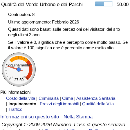
Qualità del Verde Urbano e dei Parchi
50.00
Traffico
Contributori: 8
Indice del Traffico
Ultimo aggiornamento: Febbraio 2026
Questi dati sono basati sulle percezioni dei visitatori del sito
negli ultimi 3 anni.
Indice del traffico (Corrente)
Se il valore è 0, significa che è percepito come molto basso. Se
il valore è 100, significa che è percepito come molto alto.
Indice del traffico per Nazione
Inquinamento
0
120
27.59
Più informazioni:
Costo della vita
|
Criminalità
|
Clima
|
Assistenza Sanitaria
|
Inquinamento
|
Prezzi degli immobili
|
Qualità della Vita
|
Traffico
Informazioni su questo sito
Nella Stampa
Copyright © 2009-2026 Numbeo. L’uso di questo servizio