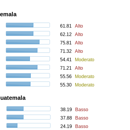
temala
61.81
Alto
62.12
Alto
75.81
Alto
71.32
Alto
54.41
Moderato
71.21
Alto
55.56
Moderato
55.30
Moderato
Guatemala
38.19
Basso
37.88
Basso
24.19
Basso