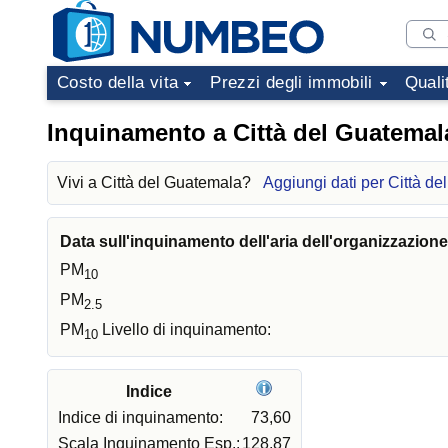
Costo della vita
Prezzi degli immobili
Quali
Inquinamento a Città del Guatemal
Vivi a Città del Guatemala?
Aggiungi dati per Città d
Data sull'inquinamento dell'aria dell'organizzazion
PM
10
PM
2.5
PM
Livello di inquinamento:
10
Indice
Indice di inquinamento:
73,60
Scala Inquinamento Esp.:
128,87