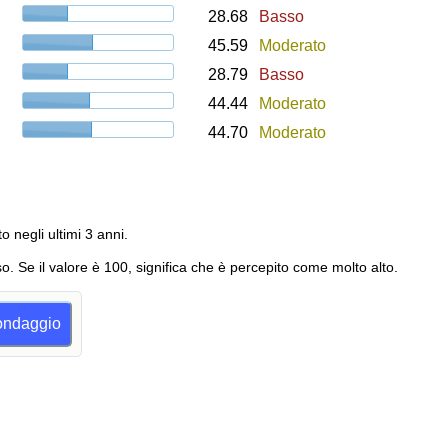
28.68
Basso
45.59
Moderato
28.79
Basso
44.44
Moderato
44.70
Moderato
to negli ultimi 3 anni.
o. Se il valore è 100, significa che è percepito come molto alto.
sondaggio