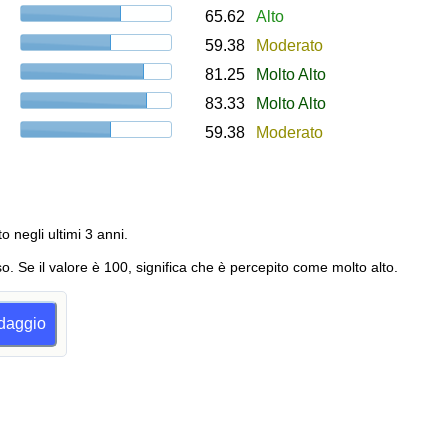
65.62
Alto
59.38
Moderato
81.25
Molto Alto
83.33
Molto Alto
59.38
Moderato
to negli ultimi 3 anni.
o. Se il valore è 100, significa che è percepito come molto alto.
ndaggio