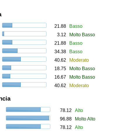
a
21.88
Basso
3.12
Molto Basso
21.88
Basso
34.38
Basso
40.62
Moderato
18.75
Molto Basso
16.67
Molto Basso
40.62
Moderato
ncia
78.12
Alto
96.88
Molto Alto
78.12
Alto