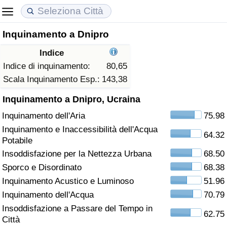
Inquinamento a Dnipro
Costo della vita
Prezzi degli immobili
Qualità della Vita
Indice
Indice Del Costo Della Vita (corrente)
Indice del Prezzo delle Case (Corrente)
Indice della Qualità della Vita
Indice di inquinamento:
80,65
Scala Inquinamento Esp.:
143,38
Indice Del Costo Della Vita
Indice del Prezzo delle Case
Indice della Qualità della Vita (Corrente)
Inquinamento a Dnipro, Ucraina
Inquinamento dell'Aria
75.98
Indice del Costo della Vita per Nazione
Indice del Prezzo delle Case per Nazione
Indice della qualità della vita per Paese
Inquinamento e Inaccessibilità dell'Acqua
64.32
Potabile
ad Aqaba
Criminalità
Insoddisfazione per la Nettezza Urbana
68.50
Sporco e Disordinato
68.38
Indice del Tasso di Criminalità (Corrente)
Inquinamento Acustico e Luminoso
51.96
Indice della Criminalità
Inquinamento dell'Acqua
70.79
Insoddisfazione a Passare del Tempo in
62.75
Indice di criminalità per paese
Città