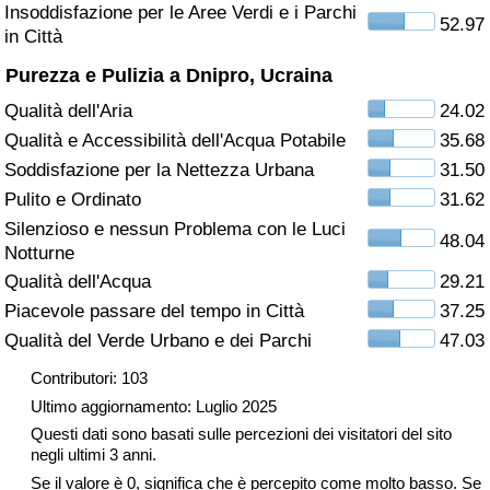
Insoddisfazione per le Aree Verdi e i Parchi
52.97
in Città
Assistenza Sanitaria
Purezza e Pulizia a Dnipro, Ucraina
Indice dell’Assistenza Sanitaria (Corrente)
Qualità dell'Aria
24.02
Qualità e Accessibilità dell'Acqua Potabile
35.68
Indice dell’Assistenza Sanitaria
Soddisfazione per la Nettezza Urbana
31.50
Pulito e Ordinato
31.62
Indice dell’Assistenza Sanitaria per
Silenzioso e nessun Problema con le Luci
Nazione
48.04
Notturne
Qualità dell'Acqua
29.21
Inquinamento
Piacevole passare del tempo in Città
37.25
Qualità del Verde Urbano e dei Parchi
47.03
Indice dell’Inquinamento (Corrente)
Contributori: 103
Indice di inquinamento
Ultimo aggiornamento: Luglio 2025
Questi dati sono basati sulle percezioni dei visitatori del sito
Indice dell’Inquinamento per Nazione
negli ultimi 3 anni.
Se il valore è 0, significa che è percepito come molto basso. Se