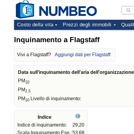
Costo della vita
Prezzi degli immobili
Quali
Inquinamento a Flagstaff
Vivi a Flagstaff?
Aggiungi dati per Flagstaff
Data sull'inquinamento dell'aria dell'organizzazion
PM
10
PM
2.5
PM
Livello di inquinamento:
10
Indice
Indice di inquinamento:
29,20
Scala Inquinamento Esp.:
53,68