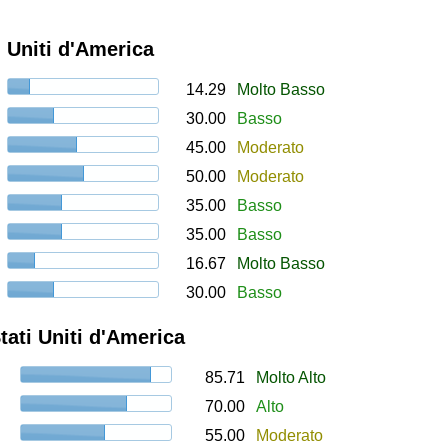
i Uniti d'America
14.29
Molto Basso
30.00
Basso
45.00
Moderato
50.00
Moderato
35.00
Basso
35.00
Basso
16.67
Molto Basso
30.00
Basso
Stati Uniti d'America
85.71
Molto Alto
70.00
Alto
55.00
Moderato