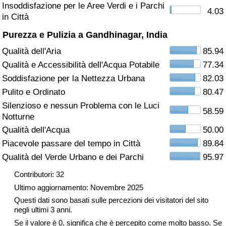
Insoddisfazione per le Aree Verdi e i Parchi
4.03
in Città
Assistenza Sanitaria
Purezza e Pulizia a Gandhinagar, India
Indice dell’Assistenza Sanitaria (Corrente)
Qualità dell'Aria
85.94
Qualità e Accessibilità dell'Acqua Potabile
77.34
Indice dell’Assistenza Sanitaria
Soddisfazione per la Nettezza Urbana
82.03
Pulito e Ordinato
80.47
Indice dell’Assistenza Sanitaria per
Silenzioso e nessun Problema con le Luci
Nazione
58.59
Notturne
Qualità dell'Acqua
50.00
Inquinamento
Piacevole passare del tempo in Città
89.84
Qualità del Verde Urbano e dei Parchi
95.97
Indice dell’Inquinamento (Corrente)
Contributori: 32
Indice di inquinamento
Ultimo aggiornamento: Novembre 2025
Questi dati sono basati sulle percezioni dei visitatori del sito
Indice dell’Inquinamento per Nazione
negli ultimi 3 anni.
Se il valore è 0, significa che è percepito come molto basso. Se