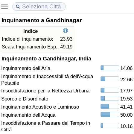
Inquinamento a Gandhinagar
Costo della vita
Prezzi degli immobili
Qualità della Vita
Indice
Indice Del Costo Della Vita (corrente)
Indice del Prezzo delle Case (Corrente)
Indice della Qualità della Vita
Indice di inquinamento:
23,93
Scala Inquinamento Esp.:
49,19
Indice Del Costo Della Vita
Indice del Prezzo delle Case
Indice della Qualità della Vita (Corrente)
Inquinamento a Gandhinagar, India
Inquinamento dell'Aria
14.06
Indice del Costo della Vita per Nazione
Indice del Prezzo delle Case per Nazione
Indice della qualità della vita per Paese
Inquinamento e Inaccessibilità dell'Acqua
22.66
Potabile
ad Aqaba
Criminalità
Insoddisfazione per la Nettezza Urbana
17.97
Sporco e Disordinato
19.53
Indice del Tasso di Criminalità (Corrente)
Inquinamento Acustico e Luminoso
41.41
Indice della Criminalità
Inquinamento dell'Acqua
50.00
Insoddisfazione a Passare del Tempo in
10.16
Indice di criminalità per paese
Città