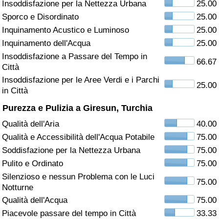
Insoddisfazione per la Nettezza Urbana
25.00
Sporco e Disordinato
25.00
Assistenza Sanitaria
Inquinamento Acustico e Luminoso
25.00
Indice dell’Assistenza Sanitaria (Corrente)
Inquinamento dell'Acqua
25.00
Insoddisfazione a Passare del Tempo in
66.67
Città
Indice dell’Assistenza Sanitaria
Insoddisfazione per le Aree Verdi e i Parchi
25.00
in Città
Indice dell’Assistenza Sanitaria per
Nazione
Purezza e Pulizia a Giresun, Turchia
Qualità dell'Aria
40.00
Inquinamento
Qualità e Accessibilità dell'Acqua Potabile
75.00
Soddisfazione per la Nettezza Urbana
75.00
Indice dell’Inquinamento (Corrente)
Pulito e Ordinato
75.00
Silenzioso e nessun Problema con le Luci
Indice di inquinamento
75.00
Notturne
Qualità dell'Acqua
75.00
Indice dell’Inquinamento per Nazione
Piacevole passare del tempo in Città
33.33