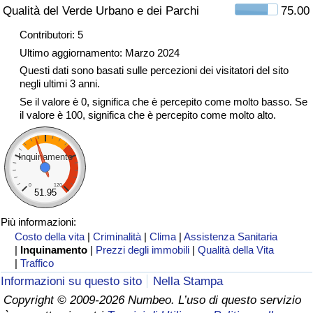
Qualità del Verde Urbano e dei Parchi
75.00
Traffico
Contributori: 5
Indice del Traffico
Ultimo aggiornamento: Marzo 2024
Questi dati sono basati sulle percezioni dei visitatori del sito
negli ultimi 3 anni.
Indice del traffico (Corrente)
Se il valore è 0, significa che è percepito come molto basso. Se
il valore è 100, significa che è percepito come molto alto.
Indice del traffico per Nazione
Inquinamento
0
120
51.95
Più informazioni:
Costo della vita
|
Criminalità
|
Clima
|
Assistenza Sanitaria
|
Inquinamento
|
Prezzi degli immobili
|
Qualità della Vita
|
Traffico
Informazioni su questo sito
Nella Stampa
Copyright © 2009-2026 Numbeo. L’uso di questo servizio