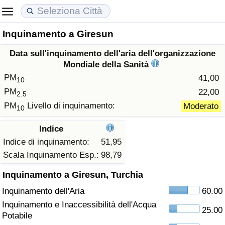
Inquinamento a Giresun
Costo della vita
Prezzi degli immobili
Qualità della Vita
Data sull'inquinamento dell'aria dell'organizzazione
Indice Del Costo Della Vita (corrente)
Indice del Prezzo delle Case (Corrente)
Indice della Qualità della Vita
Mondiale della Sanità
PM
41,00
10
Indice Del Costo Della Vita
Indice del Prezzo delle Case
Indice della Qualità della Vita (Corrente)
PM
22,00
2.5
PM
Livello di inquinamento:
Moderato
10
Indice del Costo della Vita per Nazione
Indice del Prezzo delle Case per Nazione
Indice della qualità della vita per Paese
Indice
ad Aqaba
Criminalità
Indice di inquinamento:
51,95
Scala Inquinamento Esp.:
98,79
Indice del Tasso di Criminalità (Corrente)
Inquinamento a Giresun, Turchia
Inquinamento dell'Aria
60.00
Indice della Criminalità
Inquinamento e Inaccessibilità dell'Acqua
25.00
Potabile
Indice di criminalità per paese