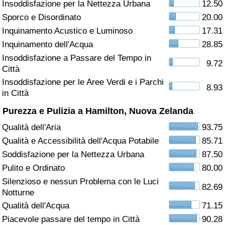
Insoddisfazione per la Nettezza Urbana
12.50
Sporco e Disordinato
20.00
Assistenza Sanitaria
Inquinamento Acustico e Luminoso
17.31
Indice dell’Assistenza Sanitaria (Corrente)
Inquinamento dell'Acqua
28.85
Insoddisfazione a Passare del Tempo in
9.72
Città
Indice dell’Assistenza Sanitaria
Insoddisfazione per le Aree Verdi e i Parchi
8.93
in Città
Indice dell’Assistenza Sanitaria per
Nazione
Purezza e Pulizia a Hamilton, Nuova Zelanda
Qualità dell'Aria
93.75
Inquinamento
Qualità e Accessibilità dell'Acqua Potabile
85.71
Soddisfazione per la Nettezza Urbana
87.50
Indice dell’Inquinamento (Corrente)
Pulito e Ordinato
80.00
Silenzioso e nessun Problema con le Luci
Indice di inquinamento
82.69
Notturne
Qualità dell'Acqua
71.15
Indice dell’Inquinamento per Nazione
Piacevole passare del tempo in Città
90.28