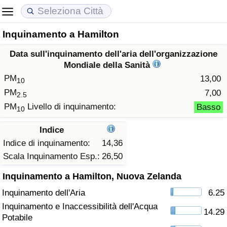
Inquinamento a Hamilton
Costo della vita
Prezzi degli immobili
Qualità della Vita
Data sull'inquinamento dell'aria dell'organizzazione
Indice Del Costo Della Vita (corrente)
Indice del Prezzo delle Case (Corrente)
Indice della Qualità della Vita
Mondiale della Sanità
PM
13,00
10
Indice Del Costo Della Vita
Indice del Prezzo delle Case
Indice della Qualità della Vita (Corrente)
PM
7,00
2.5
PM
Livello di inquinamento:
Basso
10
Indice del Costo della Vita per Nazione
Indice del Prezzo delle Case per Nazione
Indice della qualità della vita per Paese
Indice
ad Aqaba
Criminalità
Indice di inquinamento:
14,36
Scala Inquinamento Esp.:
26,50
Indice del Tasso di Criminalità (Corrente)
Inquinamento a Hamilton, Nuova Zelanda
Inquinamento dell'Aria
6.25
Indice della Criminalità
Inquinamento e Inaccessibilità dell'Acqua
14.29
Potabile
Indice di criminalità per paese