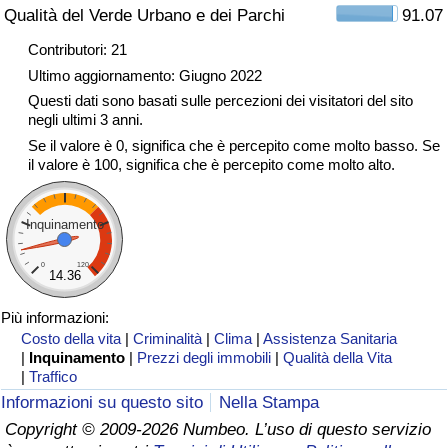
Qualità del Verde Urbano e dei Parchi
91.07
Traffico
Contributori: 21
Indice del Traffico
Ultimo aggiornamento: Giugno 2022
Questi dati sono basati sulle percezioni dei visitatori del sito
negli ultimi 3 anni.
Indice del traffico (Corrente)
Se il valore è 0, significa che è percepito come molto basso. Se
il valore è 100, significa che è percepito come molto alto.
Indice del traffico per Nazione
Inquinamento
0
120
14.36
Più informazioni:
Costo della vita
|
Criminalità
|
Clima
|
Assistenza Sanitaria
|
Inquinamento
|
Prezzi degli immobili
|
Qualità della Vita
|
Traffico
Informazioni su questo sito
Nella Stampa
Copyright © 2009-2026 Numbeo. L’uso di questo servizio