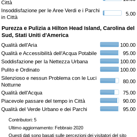
Città
Insoddisfazione per le Aree Verdi e i Parchi
Assistenza Sanitaria
5.00
in Città
Indice dell’Assistenza Sanitaria (Corrente)
Purezza e Pulizia a Hilton Head Island, Carolina del
Sud, Stati Uniti d'America
Indice dell’Assistenza Sanitaria
Qualità dell'Aria
100.00
Qualità e Accessibilità dell'Acqua Potabile
95.00
Indice dell’Assistenza Sanitaria per
Soddisfazione per la Nettezza Urbana
100.00
Nazione
Pulito e Ordinato
100.00
Silenzioso e nessun Problema con le Luci
Inquinamento
80.00
Notturne
Qualità dell'Acqua
75.00
Indice dell’Inquinamento (Corrente)
Piacevole passare del tempo in Città
90.00
Qualità del Verde Urbano e dei Parchi
95.00
Indice di inquinamento
Contributori: 5
Indice dell’Inquinamento per Nazione
Ultimo aggiornamento: Febbraio 2020
Questi dati sono basati sulle percezioni dei visitatori del sito