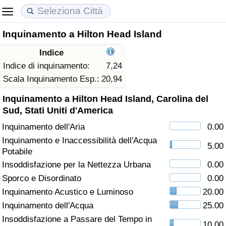
Inquinamento a Hilton Head Island
Costo della vita
Prezzi degli immobili
Qualità della Vita
Indice
Indice Del Costo Della Vita (corrente)
Indice del Prezzo delle Case (Corrente)
Indice della Qualità della Vita
Indice di inquinamento:
7,24
Scala Inquinamento Esp.:
20,94
Indice Del Costo Della Vita
Indice del Prezzo delle Case
Indice della Qualità della Vita (Corrente)
Inquinamento a Hilton Head Island, Carolina del
Sud, Stati Uniti d'America
Indice del Costo della Vita per Nazione
Indice del Prezzo delle Case per Nazione
Indice della qualità della vita per Paese
Inquinamento dell'Aria
0.00
Inquinamento e Inaccessibilità dell'Acqua
ad Aqaba
Criminalità
5.00
Potabile
Insoddisfazione per la Nettezza Urbana
0.00
Indice del Tasso di Criminalità (Corrente)
Sporco e Disordinato
0.00
Inquinamento Acustico e Luminoso
20.00
Indice della Criminalità
Inquinamento dell'Acqua
25.00
Indice di criminalità per paese
Insoddisfazione a Passare del Tempo in
10.00