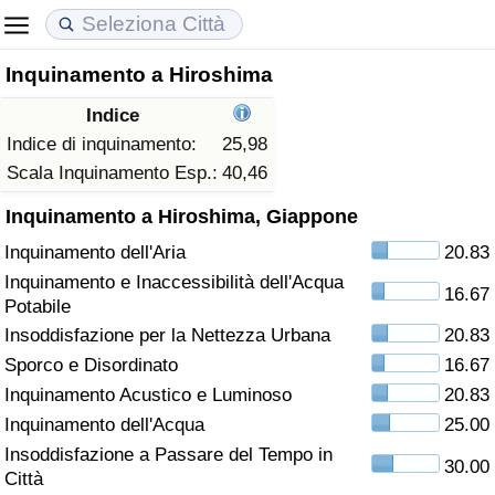
Inquinamento a Hiroshima
Costo della vita
Prezzi degli immobili
Qualità della Vita
Indice
Indice Del Costo Della Vita (corrente)
Indice del Prezzo delle Case (Corrente)
Indice della Qualità della Vita
Indice di inquinamento:
25,98
Scala Inquinamento Esp.:
40,46
Indice Del Costo Della Vita
Indice del Prezzo delle Case
Indice della Qualità della Vita (Corrente)
Inquinamento a Hiroshima, Giappone
Inquinamento dell'Aria
20.83
Indice del Costo della Vita per Nazione
Indice del Prezzo delle Case per Nazione
Indice della qualità della vita per Paese
Inquinamento e Inaccessibilità dell'Acqua
16.67
Potabile
ad Aqaba
Criminalità
Insoddisfazione per la Nettezza Urbana
20.83
Sporco e Disordinato
16.67
Indice del Tasso di Criminalità (Corrente)
Inquinamento Acustico e Luminoso
20.83
Indice della Criminalità
Inquinamento dell'Acqua
25.00
Insoddisfazione a Passare del Tempo in
30.00
Indice di criminalità per paese
Città