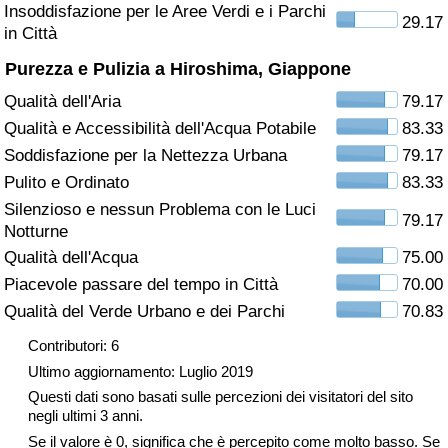
Insoddisfazione per le Aree Verdi e i Parchi
29.17
in Città
Assistenza Sanitaria
Purezza e Pulizia a Hiroshima, Giappone
Indice dell’Assistenza Sanitaria (Corrente)
Qualità dell'Aria
79.17
Qualità e Accessibilità dell'Acqua Potabile
83.33
Indice dell’Assistenza Sanitaria
Soddisfazione per la Nettezza Urbana
79.17
Pulito e Ordinato
83.33
Indice dell’Assistenza Sanitaria per
Silenzioso e nessun Problema con le Luci
Nazione
79.17
Notturne
Qualità dell'Acqua
75.00
Inquinamento
Piacevole passare del tempo in Città
70.00
Qualità del Verde Urbano e dei Parchi
70.83
Indice dell’Inquinamento (Corrente)
Contributori: 6
Indice di inquinamento
Ultimo aggiornamento: Luglio 2019
Questi dati sono basati sulle percezioni dei visitatori del sito
Indice dell’Inquinamento per Nazione
negli ultimi 3 anni.
Se il valore è 0, significa che è percepito come molto basso. Se