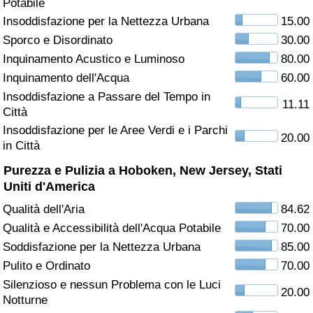
Potabile
Insoddisfazione per la Nettezza Urbana
15.00
Assistenza Sanitaria
Sporco e Disordinato
30.00
Inquinamento Acustico e Luminoso
80.00
Indice dell’Assistenza Sanitaria (Corrente)
Inquinamento dell'Acqua
60.00
Indice dell’Assistenza Sanitaria
Insoddisfazione a Passare del Tempo in
11.11
Città
Insoddisfazione per le Aree Verdi e i Parchi
Indice dell’Assistenza Sanitaria per
20.00
in Città
Nazione
Purezza e Pulizia a Hoboken, New Jersey, Stati
Inquinamento
Uniti d'America
Qualità dell'Aria
84.62
Indice dell’Inquinamento (Corrente)
Qualità e Accessibilità dell'Acqua Potabile
70.00
Soddisfazione per la Nettezza Urbana
85.00
Indice di inquinamento
Pulito e Ordinato
70.00
Silenzioso e nessun Problema con le Luci
Indice dell’Inquinamento per Nazione
20.00
Notturne