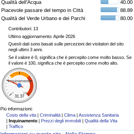
Qualità dell'Acqua
40.00
Traffico
Piacevole passare del tempo in Città
88.89
Qualità del Verde Urbano e dei Parchi
80.00
Indice del Traffico
Contributori: 13
Indice del traffico (Corrente)
Ultimo aggiornamento: Aprile 2026
Questi dati sono basati sulle percezioni dei visitatori del sito
negli ultimi 3 anni.
Indice del traffico per Nazione
Se il valore è 0, significa che è percepito come molto basso. Se
il valore è 100, significa che è percepito come molto alto.
Inquinamento
0
120
31.37
Più informazioni:
Costo della vita
|
Criminalità
|
Clima
|
Assistenza Sanitaria
|
Inquinamento
|
Prezzi degli immobili
|
Qualità della Vita
|
Traffico