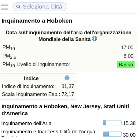
Inquinamento a Hoboken
Costo della vita
Prezzi degli immobili
Qualità della Vita
Data sull'inquinamento dell'aria dell'organizzazione
Indice Del Costo Della Vita (corrente)
Indice del Prezzo delle Case (Corrente)
Indice della Qualità della Vita
Mondiale della Sanità
PM
17,00
10
Indice Del Costo Della Vita
Indice del Prezzo delle Case
Indice della Qualità della Vita (Corrente)
PM
8,00
2.5
PM
Livello di inquinamento:
Basso
10
Indice del Costo della Vita per Nazione
Indice del Prezzo delle Case per Nazione
Indice della qualità della vita per Paese
Indice
ad Aqaba
Criminalità
Indice di inquinamento:
31,37
Scala Inquinamento Esp.:
72,17
Indice del Tasso di Criminalità (Corrente)
Inquinamento a Hoboken, New Jersey, Stati Uniti
d'America
Indice della Criminalità
Inquinamento dell'Aria
15.38
Inquinamento e Inaccessibilità dell'Acqua
Indice di criminalità per paese
30.00