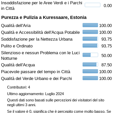
Insoddisfazione per le Aree Verdi e i Parchi
0.00
in Città
Assistenza Sanitaria
Purezza e Pulizia a Kuressaare, Estonia
Indice dell’Assistenza Sanitaria (Corrente)
Qualità dell'Aria
100.00
Qualità e Accessibilità dell'Acqua Potabile
100.00
Indice dell’Assistenza Sanitaria
Soddisfazione per la Nettezza Urbana
93.75
Pulito e Ordinato
93.75
Indice dell’Assistenza Sanitaria per
Silenzioso e nessun Problema con le Luci
Nazione
50.00
Notturne
Qualità dell'Acqua
87.50
Inquinamento
Piacevole passare del tempo in Città
100.00
Qualità del Verde Urbano e dei Parchi
100.00
Indice dell’Inquinamento (Corrente)
Contributori: 4
Indice di inquinamento
Ultimo aggiornamento: Luglio 2024
Questi dati sono basati sulle percezioni dei visitatori del sito
Indice dell’Inquinamento per Nazione
negli ultimi 3 anni.
Se il valore è 0, significa che è percepito come molto basso. Se