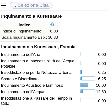
Inquinamento a Kuressaare
Costo della vita
Prezzi degli immobili
Qualità della Vita
Indice
Indice Del Costo Della Vita (corrente)
Indice del Prezzo delle Case (Corrente)
Indice della Qualità della Vita
Indice di inquinamento:
6,03
Scala Inquinamento Esp.:
30,83
Indice Del Costo Della Vita
Indice del Prezzo delle Case
Indice della Qualità della Vita (Corrente)
Inquinamento a Kuressaare, Estonia
Inquinamento dell'Aria
0.00
Indice del Costo della Vita per Nazione
Indice del Prezzo delle Case per Nazione
Indice della qualità della vita per Paese
Inquinamento e Inaccessibilità dell'Acqua
0.00
Potabile
ad Aqaba
Criminalità
Insoddisfazione per la Nettezza Urbana
6.25
Sporco e Disordinato
6.25
Indice del Tasso di Criminalità (Corrente)
Inquinamento Acustico e Luminoso
50.00
Indice della Criminalità
Inquinamento dell'Acqua
12.50
Insoddisfazione a Passare del Tempo in
0.00
Indice di criminalità per paese
Città