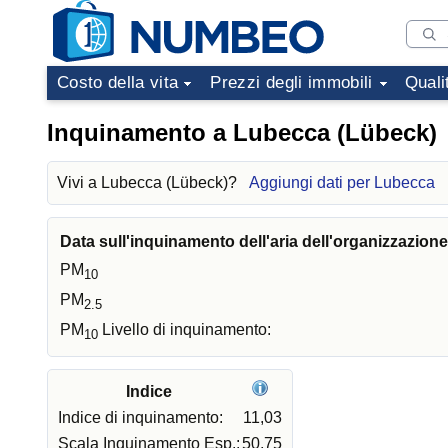
Costo della vita
Prezzi degli immobili
Quali
Inquinamento a Lubecca (Lübeck)
Vivi a Lubecca (Lübeck)?
Aggiungi dati per Lubecca
Data sull'inquinamento dell'aria dell'organizzazion
PM
10
PM
2.5
PM
Livello di inquinamento:
10
Indice
Indice di inquinamento:
11,03
Scala Inquinamento Esp.:
50,75